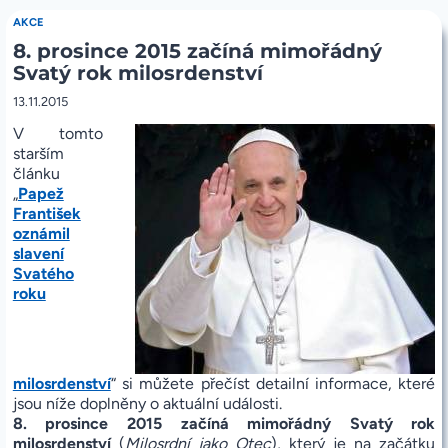
ADVENTNÍ
AKCE
JARMARK
8. prosince 2015 začíná mimořádný
29.11.2015
Svatý rok milosrdenství
13.11.2015
V tomto
starším
článku
„
Papež
František
oznámil
slavení
Svatého
roku
milosrdenství
“ si můžete přečíst detailní informace, které
jsou níže doplněny o aktuální události.
8. prosince 2015 začíná mimořádný Svatý rok
milosrdenství
(
Milosrdní jako Otec
), který je na začátku