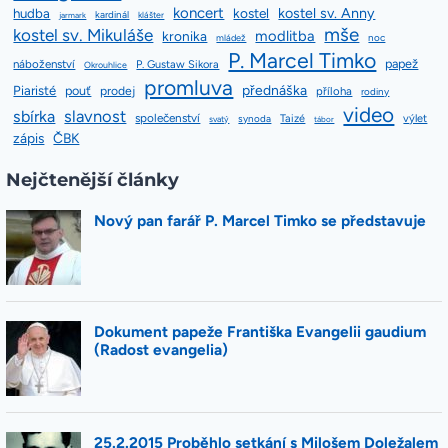
koncert
kostel sv. Anny
hudba
kostel
kardinál
jarmark
klášter
mše
kostel sv. Mikuláše
modlitba
kronika
mládež
noc
P. Marcel Timko
papež
náboženství
P. Gustaw Sikora
Okrouhlice
promluva
přednáška
Piaristé
pouť
prodej
příloha
rodiny
video
slavnost
sbírka
společenství
Taizé
výlet
synoda
svatý
tábor
zápis
ČBK
Nejčtenější články