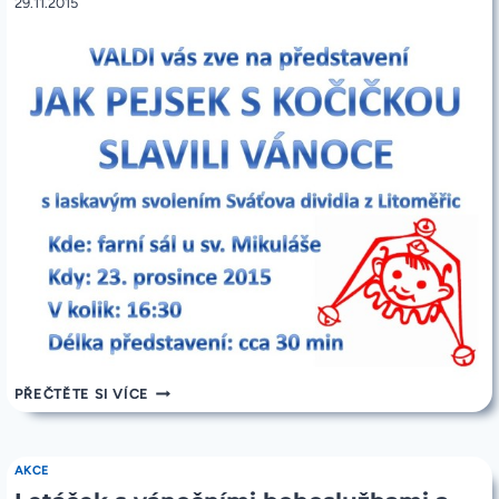
29.11.2015
POZVÁNKA
PŘEČTĚTE SI VÍCE
NA
LOUTKOVÉ
DIVADLO
23.12.2015
AKCE
OD
16:30