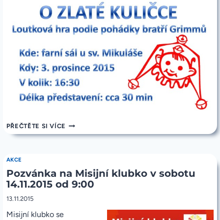
POZVÁNKA
PŘEČTĚTE SI VÍCE
NA
LOUTKOVÉ
DIVADLO
3.12.2015
AKCE
OD
Pozvánka na Misijní klubko v sobotu
16:30
14.11.2015 od 9:00
13.11.2015
Misijní klubko se