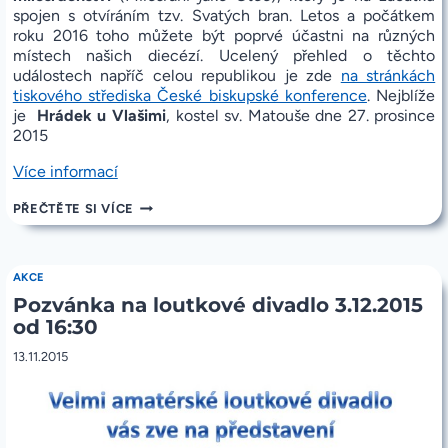
spojen s otvíráním tzv. Svatých bran. Letos a počátkem
roku 2016 toho můžete být poprvé účastni na různých
místech našich diecézí. Ucelený přehled o těchto
událostech napříč celou republikou je zde
na stránkách
tiskového střediska České biskupské konference
. Nejblíže
je
Hrádek u Vlašimi
, kostel sv. Matouše dne 27. prosince
2015
„8.
Více informací
prosince
8.
PŘEČTĚTE SI VÍCE
2015
PROSINCE
začíná
2015
mimořádný
ZAČÍNÁ
Svatý
MIMOŘÁDNÝ
AKCE
SVATÝ
rok
Pozvánka na loutkové divadlo 3.12.2015
ROK
milosrdenství“
MILOSRDENSTVÍ
od 16:30
13.11.2015