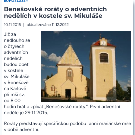
BOHOSLUŽBY
SOBOTU
Benešovské roráty o adventních
14.11.2015
OD
nedělích v kostele sv. Mikuláše
9:00
10.11.2015
aktualizováno
11.12.2022
Již za
nedlouho se
o čtyřech
adventních
nedělích
budou opět
v kostele
sv. Mikuláše
v Benešově
na Karlově
při mši sv.
od 8.00
hodin hrát a zpívat „Benešovské roráty.“. První adventní
neděle je 29.11.2015.
Roráty představují specifickou podobu ranní mariánské mše
v době adventní.