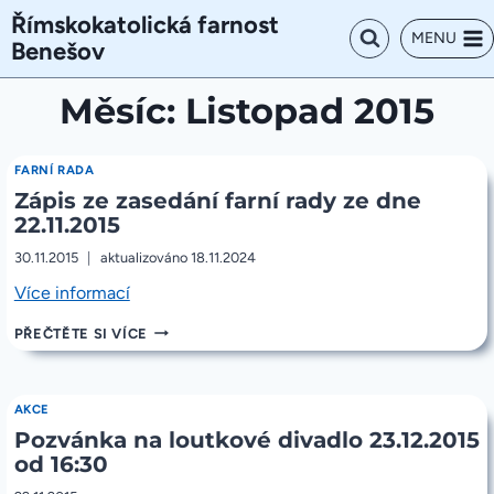
Přeskočit
Římskokatolická farnost
na
MENU
Benešov
obsah
Měsíc: Listopad 2015
FARNÍ RADA
Zápis ze zasedání farní rady ze dne
22.11.2015
30.11.2015
aktualizováno
18.11.2024
„Zápis
Více informací
ze
ZÁPIS
PŘEČTĚTE SI VÍCE
zasedání
ZE
farní
ZASEDÁNÍ
rady
FARNÍ
ze
RADY
AKCE
ZE
dne
Pozvánka na loutkové divadlo 23.12.2015
DNE
22.11.2015“
22.11.2015
od 16:30