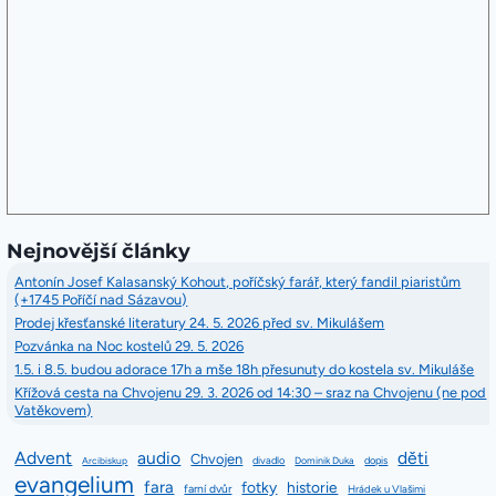
Nejnovější články
Antonín Josef Kalasanský Kohout, poříčský farář, který fandil piaristům
(+1745 Poříčí nad Sázavou)
Prodej křesťanské literatury 24. 5. 2026 před sv. Mikulášem
Pozvánka na Noc kostelů 29. 5. 2026
1.5. i 8.5. budou adorace 17h a mše 18h přesunuty do kostela sv. Mikuláše
Křížová cesta na Chvojenu 29. 3. 2026 od 14:30 – sraz na Chvojenu (ne pod
Vatěkovem)
Advent
audio
děti
Chvojen
divadlo
dopis
Arcibiskup
Dominik Duka
evangelium
fara
fotky
historie
farní dvůr
Hrádek u Vlašimi