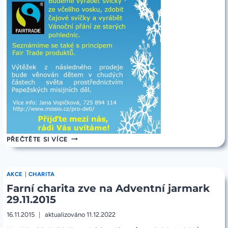
POZVÁNKA
PŘEČTĚTE SI VÍCE
NA
MISIJNÍ
KLUBKO
5.12.2015
AKCE
|
CHARITA
A
Farní charita zve na Adventní jarmark
MISIJNÍ
JARMARK
29.11.2015
6.12.2015
16.11.2015
aktualizováno
11.12.2022