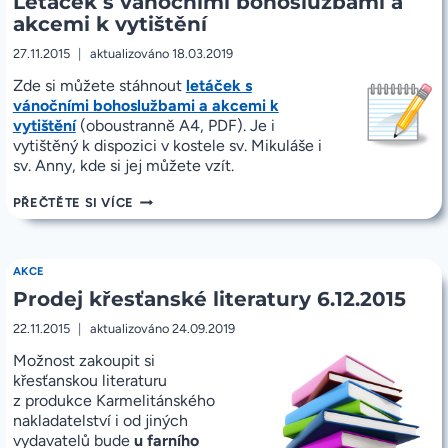
Letáček s vánočními bohoslužbami a
akcemi k vytištění
27.11.2015
aktualizováno
18.03.2019
Zde si můžete stáhnout
letáček s
vánočními bohoslužbami a akcemi k
vytištění
(oboustranně A4, PDF). Je i
vytištěný k dispozici v kostele sv. Mikuláše i
sv. Anny, kde si jej můžete vzít.
LETÁČEK
PŘEČTĚTE SI VÍCE
S
VÁNOČNÍMI
BOHOSLUŽBAMI
A
AKCE
AKCEMI
Prodej křesťanské literatury 6.12.2015
K
VYTIŠTĚNÍ
22.11.2015
aktualizováno
24.09.2019
Možnost zakoupit si
křesťanskou literaturu
z produkce Karmelitánského
nakladatelství i od jiných
vydavatelů bude
u farního