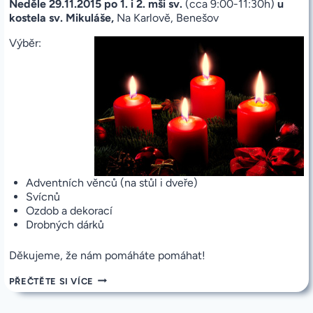
Neděle 29.11.2015 po 1. i 2. mši sv.
(cca 9:00-11:30h)
u
kostela sv. Mikuláše,
Na Karlově, Benešov
Výběr:
Adventních věnců (na stůl i dveře)
Svícnů
Ozdob a dekorací
Drobných dárků
Děkujeme, že nám pomáháte pomáhat!
FARNÍ
PŘEČTĚTE SI VÍCE
CHARITA
ZVE
NA