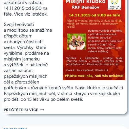
uskuteční v sobotu
14.11.2015 od 9:00 na
faře. Více viz letáček.
Svojí tvořivostí
a modlitbou se snažíme
přispět dětem
v chudých částech
světa. Výrobky, které
vyrábíme, prodáme na
misijním jarmarku
a výtěžek je následně
zaslán na účet
papežských misijních
děl a přerozdělen
potřebným z různých konců světa. Naše klubko je součástí
Papežských misijních děl, v rámci kterých vznikají klubka
pro děti do 15 let věku po celém světě.
POZVÁNKA
PŘEČTĚTE SI VÍCE
NA
MISIJNÍ
KLUBKO
V