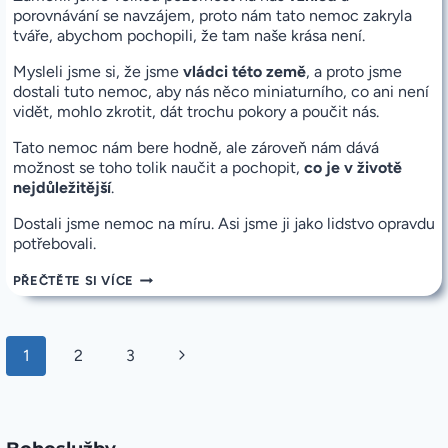
porovnávání se navzájem, proto nám tato nemoc zakryla
tváře, abychom pochopili, že tam naše krása není.
Mysleli jsme si, že jsme
vládci této země
, a proto jsme
dostali tuto nemoc, aby nás něco miniaturního, co ani není
vidět, mohlo zkrotit, dát trochu pokory a poučit nás.
Tato nemoc nám bere hodně, ale zároveň nám dává
možnost se toho tolik naučit a pochopit,
co je v životě
nejdůležitější
.
Dostali jsme nemoc na míru. Asi jsme ji jako lidstvo opravdu
potřebovali.
K
PŘEČTĚTE SI VÍCE
ZAMYŠLENÍ
–
LIDSTVO
DOSTALO
Navigace
Další
1
2
3
PŘESNĚ
na
TU
stránce
NEMOC,
strana
JAKOU
POTŘEBOVALO