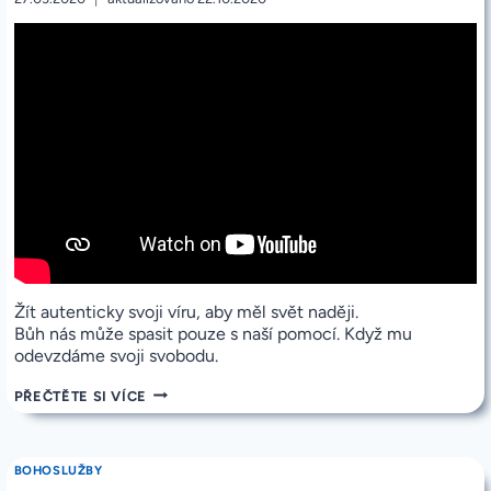
Žít autenticky svoji víru, aby měl svět naději.
Bůh nás může spasit pouze s naší pomocí. Když mu
odevzdáme svoji svobodu.
PROMLUVA
PŘEČTĚTE SI VÍCE
V
PÁTEK
27.3.2020
OD
BOHOSLUŽBY
19:00