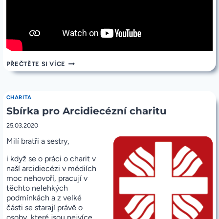
PROMLUVA
PŘEČTĚTE SI VÍCE
VE
STŘEDU
25.3.2020
OD
CHARITA
18:00
Sbírka pro Arcidiecézní charitu
(SLAVNOST
ZVĚSTOVÁNÍ
PÁNĚ)
25.03.2020
Milí bratři a sestry,
i když se o práci o charit v
naší arcidiecézi v médiích
moc nehovoří, pracují v
těchto nelehkých
podmínkách a z velké
části se starají právě o
osoby, které jsou nejvíce