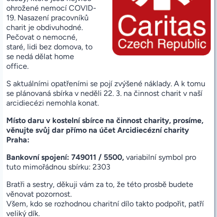
ohrožené nemocí COVID-
19. Nasazení pracovníků
charit je obdivuhodné.
Pečovat o nemocné,
staré, lidi bez domova, to
se nedá dělat home
office.
S aktuálními opatřeními se pojí zvýšené náklady. A k tomu
se plánovaná sbírka v neděli 22. 3. na činnost charit v naší
arcidiecézi nemohla konat.
Místo daru v kostelní sbírce na činnost charity, prosíme,
věnujte svůj dar přímo na účet Arcidiecézní charity
Praha:
Bankovní spojení: 749011 / 5500,
variabilní symbol pro
tuto mimořádnou sbírku: 2303
Bratři a sestry, děkuji vám za to, že této prosbě budete
věnovat pozornost.
Všem, kdo se rozhodnou charitní dílo takto podpořit, patří
veliký dík.