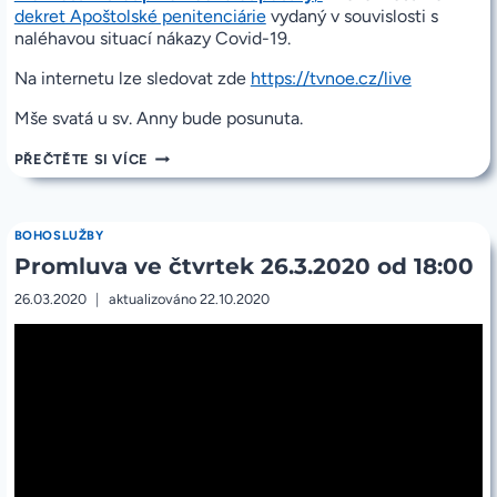
dekret Apoštolské penitenciárie
vydaný v souvislosti s
naléhavou situací nákazy Covid-19.
Na internetu lze sledovat zde
https://tvnoe.cz/live
Mše svatá u sv. Anny bude posunuta.
MIMOŘÁDNÉ
PŘEČTĚTE SI VÍCE
POŽEHNÁNÍ
URBI
ET
ORBI
BOHOSLUŽBY
PAPEŽE
Promluva ve čtvrtek 26.3.2020 od 18:00
FRANTIŠKA
V
PÁTEK
26.03.2020
aktualizováno
22.10.2020
27.
3.
2020
V
18:00
NA
TV
NOE