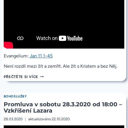
Evangelium:
Jan 11,1-45
Není rozdíl mezi žít a zemřít. Ale žít s Kristem a bez Něj.
PROMLUVA
PŘEČTĚTE SI VÍCE
5.
NEDĚLE
POSTNÍ
29.3.2020
BOHOSLUŽBY
OD
Promluva v sobotu 28.3.2020 od 18:00 –
9:30
–
Vzkříšení Lazara
VZKŘÍŠENÍ
LAZARA
28.03.2020
aktualizováno
22.10.2020
–
JEŽÍŠ