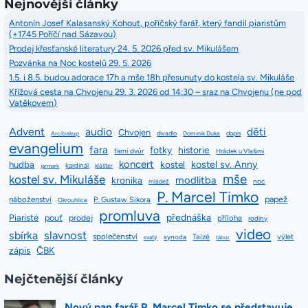
Nejnovější články
Antonín Josef Kalasanský Kohout, poříčský farář, který fandil piaristům
(+1745 Poříčí nad Sázavou)
Prodej křesťanské literatury 24. 5. 2026 před sv. Mikulášem
Pozvánka na Noc kostelů 29. 5. 2026
1.5. i 8.5. budou adorace 17h a mše 18h přesunuty do kostela sv. Mikuláše
Křížová cesta na Chvojenu 29. 3. 2026 od 14:30 – sraz na Chvojenu (ne pod
Vatěkovem)
Advent
audio
děti
Chvojen
divadlo
dopis
Arcibiskup
Dominik Duka
evangelium
fara
fotky
historie
farní dvůr
Hrádek u Vlašimi
koncert
kostel sv. Anny
hudba
kostel
kardinál
jarmark
klášter
mše
kostel sv. Mikuláše
modlitba
kronika
mládež
noc
P. Marcel Timko
papež
náboženství
P. Gustaw Sikora
Okrouhlice
promluva
přednáška
Piaristé
pouť
prodej
příloha
rodiny
video
slavnost
sbírka
společenství
Taizé
výlet
synoda
svatý
tábor
zápis
ČBK
Nejčtenější články