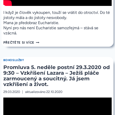
I když je člověk vykoupen, touží se vrátit do otroctví. Do té
jistoty mála a do jistoty nesvobody.
Mana je předobraz Eucharistie.
Nyní pro nás není Eucharistie samozřejmá – stává se
vzácná.
PROMLUVA
PŘEČTĚTE SI VÍCE
V
ÚTERÝ
31.3.2020
OD
BOHOSLUŽBY
18:00
Promluva 5. neděle postní 29.3.2020 od
9:30 – Vzkříšení Lazara – Ježíš pláče
zarmoucený a soucitný. Já jsem
vzkříšení a život.
29.03.2020
aktualizováno
22.10.2020