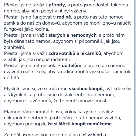
Přestali jsme si vážit
přírody
, a proto jsme dostali takovou
nemoc, aby nám pobyt v ní byl vzácný.
Přestali jsme fungovat v
rodině
, a proto nás tato nemoc
zamkla do našich domovů, abychom se mohli znovu naučit
fungovat jako rodina.
Přestali jsme si vážit
starých a nemocných
, a proto nám
byla dána tato nemoc, abychom si připomněli, jak jsou
zranitelní.
Přestali jsme si vážit
zdravotníků a lékárníků
, abychom
zjistili, jak jsou nepostradatelní.
Přestali jsme mít respekt k
učitelům
, a proto tato nemoc
uzavřela naše školy, aby si rodiče mohli vyzkoušet sami roli
učitelů.
Mysleli jsme si, že si můžeme
všechno koupit
, být kdekoliv
a s kýmkoli, a proto jsme dostali tento druh nemoci,
abychom si uvědomili, že to není samozřejmost.
Mamon nám zamotal hlavu, volný čas jsme trávili v
nákupních centrech, proto nám je tato nemoc zavřela,
abychom pochopili,
že si štěstí koupit nemůžeme
.
Zaměřili jsme velkou pozornost na náš
vzhled
a