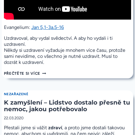
Evangelium:
Jan 5,1-3a.5-16
Uzdravoval, aby vydal svědectví. A aby ho vydali i ti
uzdravení.
Někdy si uzdravení vyžaduje mnohem více času, protože
sami nevidíme, co všechno je nutné uzdravit. Musí to
dozrát k uzdravení.
PROMLUVA
PŘEČTĚTE SI VÍCE
V
ÚTERÝ
24.3.2020
OD
NEZAŘAZENÉ
18:00
K zamyšlení – Lidstvo dostalo přesně tu
–
UZDRAVENÍ
nemoc, jakou potřebovalo
PO
38
22.03.2020
LETECH
Přestali jsme si vážit
zdraví
, a proto jsme dostali takovou
nemoc, abychom si uvědomili, na čem nejvíc záleží.