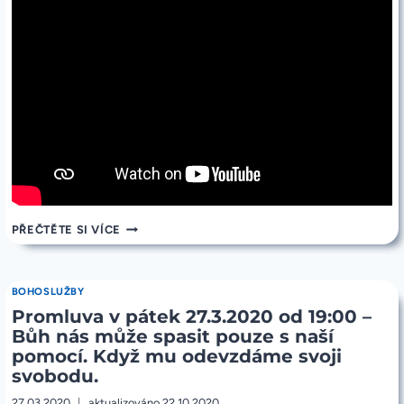
PLÁČE
ZARMOUCENÝ
A
SOUCITNÝ.
JÁ
JSEM
VZKŘÍŠENÍ
A
ŽIVOT.
PROMLUVA
PŘEČTĚTE SI VÍCE
V
SOBOTU
28.3.2020
OD
BOHOSLUŽBY
18:00
Promluva v pátek 27.3.2020 od 19:00 –
–
VZKŘÍŠENÍ
Bůh nás může spasit pouze s naší
LAZARA
pomocí. Když mu odevzdáme svoji
svobodu.
27.03.2020
aktualizováno
22.10.2020