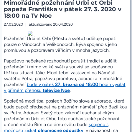
Mimořádné požehnání Urbi et Orbi
–
BŮH
papeže Františka v pátek 27. 3. 2020 v
NÁS
18:00 na Tv Noe
MŮŽE
SPASIT
27.03.2020
aktualizováno
20.04.2020
POUZE
S
NAŠÍ
Požehnání Urbi et Orbi (Městu a světu) uděluje papež
POMOCÍ.
pouze o Vánocích a Velikonocích. Bývá spojeno s jeho
KDYŽ
MU
promluvou a pozdravem věřícím v mnoha jazycích.
ODEVZDÁME
SVOJI
Papežovo nečekané rozhodnutí porušit tradici a udělit
SVOBODU.
požehnání i mimo velké svátky souvisí se současnou
těžkou situací Itálie. Modlitební zastavení na Náměstí
svatého Petra, papežovu promluvu, adoraci a mimořádné
požehnání
bude v pátek
27. března od 18:00
hodin vysílat
v přímém přenosu
televize Noe
.
Společná modlitba, poslech Božího slova a adorace, které
bude papež předsedat na prázdném náměstí před Bazilikou
sv. Petra. Adoraci Svatý otec zakončí eucharistickým
požehnáním Urbi et Orbi. Toto eucharistické požehnání
určené městu Řím a celému světu bude
spojeno s
možností získat
plnomocné odpustky
,
v návaznosti na