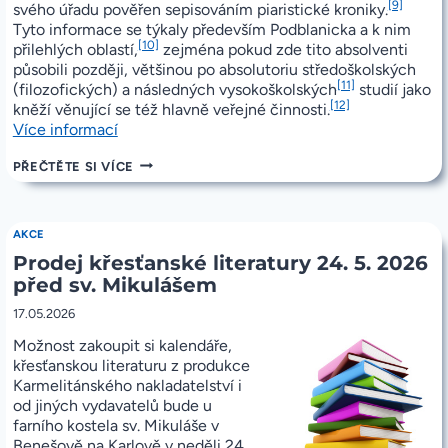
[9]
svého úřadu pověřen sepisováním piaristické kroniky.
Tyto informace se týkaly především Podblanicka a k nim
[10]
přilehlých oblastí,
zejména pokud zde tito absolventi
působili později, většinou po absolutoriu středoškolských
[11]
(filozofických) a následných vysokoškolských
studií jako
[12]
kněží věnující se též hlavně veřejné činnosti.
„Antonín
Více informací
Josef
ANTONÍN
PŘEČTĚTE SI VÍCE
Kalasanský
JOSEF
Kohout,
KALASANSKÝ
poříčský
KOHOUT,
farář,
POŘÍČSKÝ
AKCE
FARÁŘ,
který
Prodej křesťanské literatury 24. 5. 2026
KTERÝ
fandil
FANDIL
před sv. Mikulášem
piaristům
PIARISTŮM
(+1745
(+1745
17.05.2026
POŘÍČÍ
Poříčí
NAD
Možnost zakoupit si kalendáře,
nad
SÁZAVOU)
křesťanskou literaturu z produkce
Sázavou)“
Karmelitánského nakladatelství i
od jiných vydavatelů bude u
farního kostela sv. Mikuláše v
Benešově na Karlově v neděli 24.