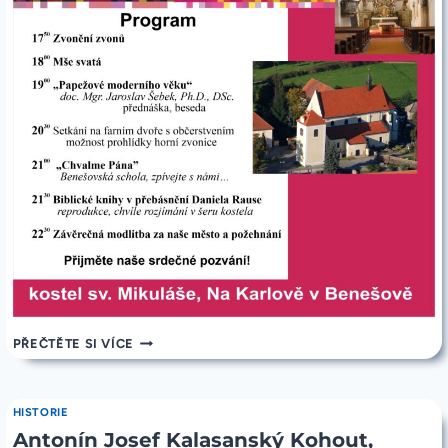
POZVÁNKA
PŘEČTĚTE SI VÍCE
NA
NOC
KOSTELŮ
29.
HISTORIE
5.
Antonín Josef Kalasanský Kohout,
2026