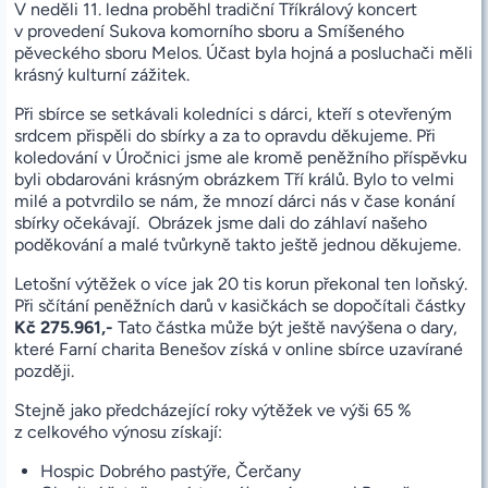
V neděli 11. ledna proběhl tradiční Tříkrálový koncert
v provedení Sukova komorního sboru a Smíšeného
pěveckého sboru Melos. Účast byla hojná a posluchači měli
krásný kulturní zážitek.
Při sbírce se setkávali koledníci s dárci, kteří s otevřeným
srdcem přispěli do sbírky a za to opravdu děkujeme. Při
koledování v Úročnici jsme ale kromě peněžního příspěvku
byli obdarováni krásným obrázkem Tří králů. Bylo to velmi
milé a potvrdilo se nám, že mnozí dárci nás v čase konání
sbírky očekávají. Obrázek jsme dali do záhlaví našeho
poděkování a malé tvůrkyně takto ještě jednou děkujeme.
Letošní výtěžek o více jak 20 tis korun překonal ten loňský.
Při sčítání peněžních darů v kasičkách se dopočítali částky
Kč 275.961,-
Tato částka může být ještě navýšena o dary,
které Farní charita Benešov získá v online sbírce uzavírané
později.
Stejně jako předcházející roky výtěžek ve výši 65 %
z celkového výnosu získají:
Hospic Dobrého pastýře, Čerčany