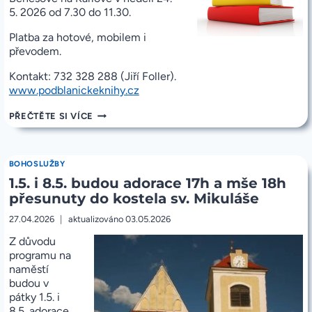
5. 2026 od 7.30 do 11.30.
Platba za hotové, mobilem i
převodem.
Kontakt: 732 328 288 (Jiří Foller).
www.podblanickeknihy.cz
PRODEJ
PŘEČTĚTE SI VÍCE
KŘESŤANSKÉ
LITERATURY
24.
5.
BOHOSLUŽBY
2026
1.5. i 8.5. budou adorace 17h a mše 18h
PŘED
SV.
přesunuty do kostela sv. Mikuláše
MIKULÁŠEM
27.04.2026
aktualizováno
03.05.2026
Z
důvodu
programu na
naměstí
budou v
pátky 1.5. i
8.5. adorace