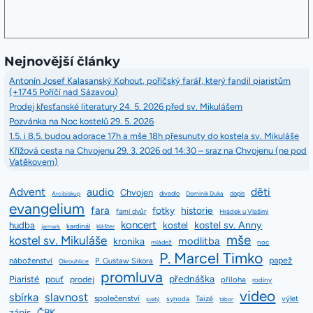
Nejnovější články
Antonín Josef Kalasanský Kohout, poříčský farář, který fandil piaristům
(+1745 Poříčí nad Sázavou)
Prodej křesťanské literatury 24. 5. 2026 před sv. Mikulášem
Pozvánka na Noc kostelů 29. 5. 2026
1.5. i 8.5. budou adorace 17h a mše 18h přesunuty do kostela sv. Mikuláše
Křížová cesta na Chvojenu 29. 3. 2026 od 14:30 – sraz na Chvojenu (ne pod
Vatěkovem)
Advent
audio
děti
Chvojen
divadlo
dopis
Arcibiskup
Dominik Duka
evangelium
fara
fotky
historie
farní dvůr
Hrádek u Vlašimi
koncert
kostel sv. Anny
hudba
kostel
kardinál
jarmark
klášter
mše
kostel sv. Mikuláše
modlitba
kronika
mládež
noc
P. Marcel Timko
papež
náboženství
P. Gustaw Sikora
Okrouhlice
promluva
přednáška
Piaristé
pouť
prodej
příloha
rodiny
video
slavnost
sbírka
společenství
Taizé
výlet
synoda
svatý
tábor
zápis
ČBK