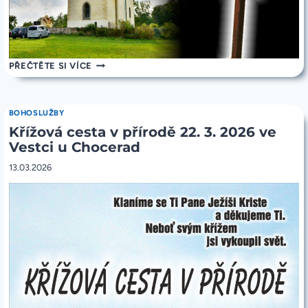
KŘÍŽOVÁ
PŘEČTĚTE SI VÍCE
CESTA
NA
CHVOJENU
29.
BOHOSLUŽBY
3.
Křížová cesta v přírodě 22. 3. 2026 ve
2026
OD
Vestci u Chocerad
14:30
–
13.03.2026
SRAZ
NA
CHVOJENU
(NE
POD
VATĚKOVEM)