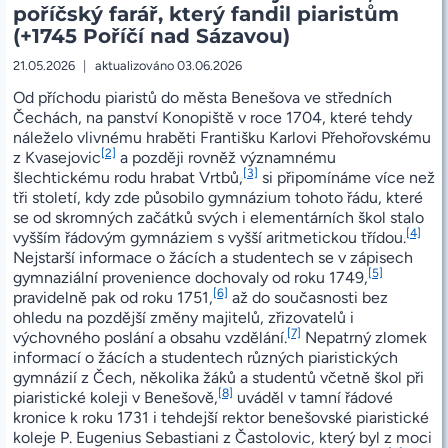
poříčský farář, který fandil piaristům
(+1745 Poříčí nad Sázavou)
21.05.2026
aktualizováno
03.06.2026
Od příchodu piaristů do města Benešova ve středních
Čechách, na panství Konopiště v roce 1704, které tehdy
náleželo vlivnému hraběti Františku Karlovi Přehořovskému
[2]
z Kvasejovic
a později rovněž významnému
[3]
šlechtickému rodu hrabat Vrtbů,
si připomínáme více než
tři století, kdy zde působilo gymnázium tohoto řádu, které
se od skromných začátků svých i elementárních škol stalo
[4]
vyšším řádovým gymnáziem s vyšší aritmetickou třídou.
Nejstarší informace o žácích a studentech se v zápisech
[5]
gymnaziální provenience dochovaly od roku 1749,
[6]
pravidelně pak od roku 1751,
až do současnosti bez
ohledu na pozdější změny majitelů, zřizovatelů i
[7]
výchovného poslání a obsahu vzdělání.
Nepatrný zlomek
informací o žácích a studentech různých piaristických
gymnázií z Čech, několika žáků a studentů včetně škol při
[8]
piaristické koleji v Benešově,
uváděl v tamní řádové
kronice k roku 1731 i tehdejší rektor benešovské piaristické
koleje P. Eugenius Sebastiani z Častolovic, který byl z moci