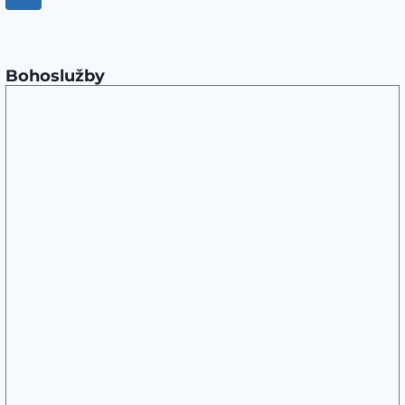
na
(SVÁTEK
stránce
OBRÁCENÍ
strana
SVATÉHO
PAVLA)
Bohoslužby