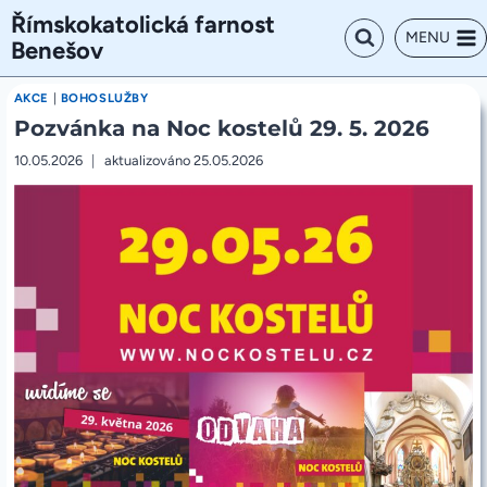
Přeskočit
Římskokatolická farnost
na
MENU
Benešov
obsah
AKCE
|
BOHOSLUŽBY
Pozvánka na Noc kostelů 29. 5. 2026
10.05.2026
aktualizováno
25.05.2026