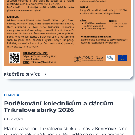
POZVÁNKA
PŘEČTĚTE SI VÍCE
NA
VÍKENDOVKU
V
MARŠOVICÍCH
CHARITA
13.-15.2.2026
Poděkování koledníkům a dárcům
Tříkrálové sbírky 2026
01.02.2026
Máme za sebou Tříkrálovou sbírku. U nás v Benešově jsme
si připomněli její 25. ročník. Po
tvrdilo se nám, že pořádání