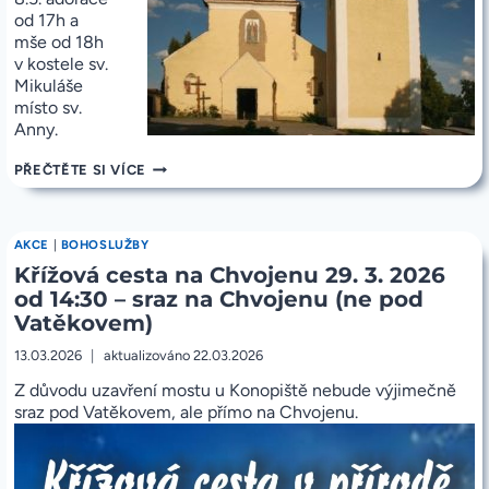
od 17h a
mše od 18h
v kostele sv.
Mikuláše
místo sv.
Anny.
1.5.
PŘEČTĚTE SI VÍCE
I
8.5.
BUDOU
ADORACE
AKCE
|
BOHOSLUŽBY
17H
Křížová cesta na Chvojenu 29. 3. 2026
A
MŠE
od 14:30 – sraz na Chvojenu (ne pod
18H
Vatěkovem)
PŘESUNUTY
DO
13.03.2026
aktualizováno
22.03.2026
KOSTELA
SV.
Z důvodu uzavření mostu u Konopiště nebude výjimečně
MIKULÁŠE
sraz pod Vatěkovem, ale přímo na Chvojenu.