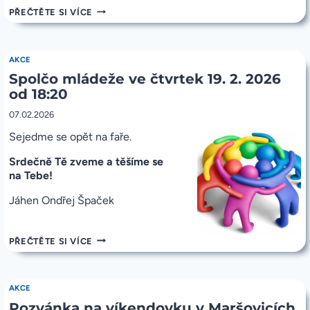
KŘÍŽOVÁ
PŘEČTĚTE SI VÍCE
CESTA
V
PŘÍRODĚ
22.
AKCE
3.
Spolčo mládeže ve čtvrtek 19. 2. 2026
2026
VE
od 18:20
VESTCI
U
07.02.2026
CHOCERAD
Sejedme se opět na faře.
Srdečně Tě zveme a těšíme se
na Tebe!
Jáhen Ondřej Špaček
SPOLČO
PŘEČTĚTE SI VÍCE
MLÁDEŽE
VE
ČTVRTEK
19.
AKCE
2.
Pozvánka na víkendovku v Maršovicích
2026