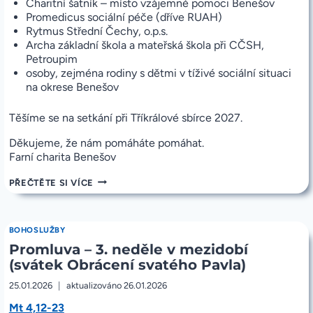
Charitní šatník – místo vzájemné pomoci Benešov
Promedicus sociální péče (dříve RUAH)
Rytmus Střední Čechy, o.p.s.
Archa základní škola a mateřská škola při CČSH,
Petroupim
osoby, zejména rodiny s dětmi v tíživé sociální situaci
na okrese Benešov
Těšíme se na setkání při Tříkrálové sbírce 2027.
Děkujeme, že nám pomáháte pomáhat.
Farní charita Benešov
PODĚKOVÁNÍ
PŘEČTĚTE SI VÍCE
KOLEDNÍKŮM
A
DÁRCŮM
TŘÍKRÁLOVÉ
BOHOSLUŽBY
SBÍRKY
Promluva – 3. neděle v mezidobí
2026
(svátek Obrácení svatého Pavla)
25.01.2026
aktualizováno
26.01.2026
Mt 4,12-23