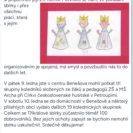
sbírky i přes
všechnu
práci, která
s jejím
organizováním je spojená, má smysl a povzbudilo nás to do
dalších let.
V pátek 9. ledna jste v centru Benešova mohli potkat tři
skupiny koledníků složených ze žáků a pedagogů ZŠ a MŠ
Archa při Církvi československé husitské v Petroupimi.
V sobotu 10. ledna se do domácností v Benešově a některý
přilehlých obcí vydalo dalších 19 kolednických skupinek.
Celkem se Tříkrálové sbírky zúčastnilo téměř 100
dobrovolníků. Bez jejich ochoty zapojit se bychom nemohli
sbírku uskutečnit. Srdečně děkujeme!