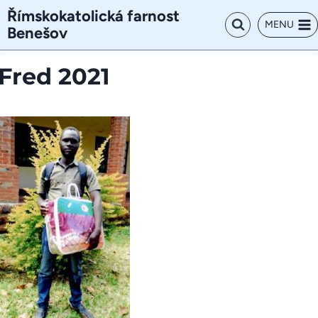
Přeskočit
Římskokatolická farnost
na
MENU
Benešov
obsah
Fred 2021