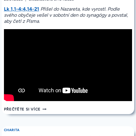
Lk 1,1-4;4,14-21
Přišel do Nazareta, kde vyrostl. Podle
svého obyčeje vešel v sobotní den do synagógy a povstal,
aby četl z Písma.
PROMLUVA
PŘEČTĚTE SI VÍCE
–
3.
NEDĚLE
V
CHARITA
MEZIDOBÍ