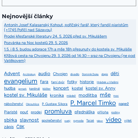
Nejnovější články
Antonín Josef Kalasanský Kohout, poříčský farář, který fandil piaristům
(+1745 Poříčí nad Sázavou)
Prodej křesťanské literatury 24. 5. 2026 před sv. Mikulášem
Pozvánka na Noc kostelů 29. 5. 2026
1.5. i 8.5. budou adorace 17h a mše 18h přesunuty do kostela sv. Mikuláše
Křížová cesta na Chvojenu 29. 3. 2026 od 14:30 – sraz na Chvojenu (ne pod
Vatěkovem)
Advent
audio
děti
Chvojen
divadlo
dopis
Arcibiskup
Dominik Duka
evangelium
fara
fotky
historie
farní dvůr
Hrádek u Vlašimi
koncert
kostel sv. Anny
hudba
kostel
kardinál
jarmark
klášter
mše
kostel sv. Mikuláše
modlitba
kronika
mládež
noc
P. Marcel Timko
papež
náboženství
P. Gustaw Sikora
Okrouhlice
promluva
přednáška
Piaristé
pouť
prodej
příloha
rodiny
video
slavnost
sbírka
společenství
Taizé
výlet
synoda
svatý
tábor
zápis
ČBK