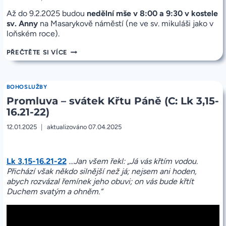
Až do 9.2.2025 budou
nedělní mše v 8:00 a 9:30 v kostele
sv. Anny
na Masarykově náměstí (ne ve sv. mikuláši jako v
loňském roce).
NEDĚLNÍ
PŘEČTĚTE SI VÍCE
MŠE
JSOU
V
KOSTELE
BOHOSLUŽBY
SV.
Promluva – svátek Křtu Páně (C: Lk 3,15-
ANNY
16.21-22)
12.01.2025
aktualizováno
07.04.2025
Lk 3,15-16.21-22
…Jan všem řekl: „Já vás křtím vodou.
Přichází však někdo silnější než já; nejsem ani hoden,
abych rozvázal řemínek jeho obuvi; on vás bude křtít
Duchem svatým a ohněm.“