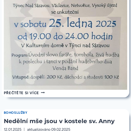
POZVÁNKA
PŘEČTĚTE SI VÍCE
NA
FARNÍ
PLES
V
BOHOSLUŽBY
TÝNCI
Nedělní mše jsou v kostele sv. Anny
NAD
SÁZAVOU
25.1.2025
12.01.2025
aktualizováno
09.02.2025