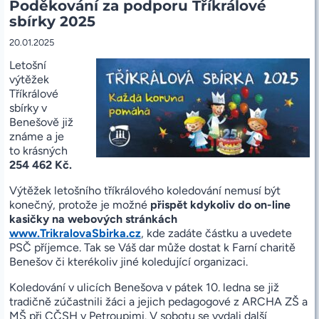
Poděkování za podporu Tříkrálové
(C:
LK
sbírky 2025
1,1-
4;4,14-
20.01.2025
21)
Letošní
výtěžek
Tříkrálové
sbírky v
Benešově již
známe a je
to krásných
254 462 Kč.
Výtěžek letošního tříkrálového koledování nemusí být
konečný, protože je možné
přispět kdykoliv do on-line
kasičky na webových stránkách
www.TrikralovaSbirka.cz
, kde zadáte částku a uvedete
PSČ příjemce. Tak se Váš dar může dostat k Farní charitě
Benešov či kterékoliv jiné koledující organizaci.
Koledování v ulicích Benešova v pátek 10. ledna se již
tradičně zúčastnili žáci a jejich pedagogové z ARCHA ZŠ a
MŠ při CČSH v Petroupimi. V sobotu se vydali další