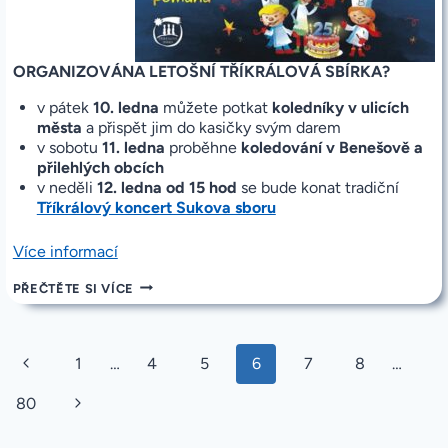
ORGANIZOVÁNA LETOŠNÍ TŘÍKRÁLOVÁ SBÍRKA?
v pátek
10. ledna
můžete potkat
koledníky v ulicích
města
a přispět jim do kasičky svým darem
v sobotu
11.
ledna
proběhne
koledování v Benešově a
přilehlých obcích
v neděli
12.
ledna od 15 hod
se bude konat tradiční
Tříkrálový koncert Sukova sboru
„Tříkrálová
Více informací
sbírka
TŘÍKRÁLOVÁ
PŘEČTĚTE SI VÍCE
2025“
SBÍRKA
2025
Navigace
Předchozí
1
…
4
5
6
7
8
…
na
stránce
stránka
Další
80
strana