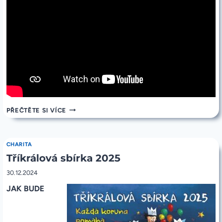
PROMLUVA
PŘEČTĚTE SI VÍCE
–
SVÁTEK
KŘTU
PÁNĚ
CHARITA
(C:
Tříkrálová sbírka 2025
LK
3,15-
16.21-
30.12.2024
22)
JAK BUDE