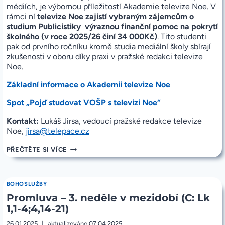
médiích, je výbornou příležitostí Akademie televize Noe. V
rámci ní
televize Noe zajistí vybraným zájemcům o
studium Publicistiky výraznou finanční pomoc na pokrytí
školného (v roce 2025/26 činí 34 000Kč)
. Tito studenti
pak od prvního ročníku kromě studia mediální školy sbírají
zkušenosti v oboru díky praxi v pražské redakci televize
Noe.
Základní informace o Akademii televize Noe
Spot „Pojď studovat VOŠP s televizi Noe“
Kontakt:
Lukáš Jirsa, vedoucí pražské redakce televize
Noe,
jirsa@telepace.cz
AKADEMIE
PŘEČTĚTE SI VÍCE
TELEVIZE
NOE
BOHOSLUŽBY
Promluva – 3. neděle v mezidobí (C: Lk
1,1-4;4,14-21)
26.01.2025
aktualizováno
07.04.2025