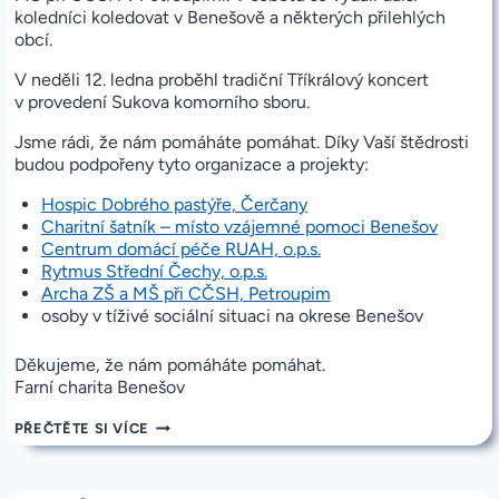
koledníci koledovat v Benešově a některých přilehlých
obcí.
V neděli 12. ledna proběhl tradiční Tříkrálový koncert
v provedení Sukova komorního sboru.
Jsme rádi, že nám pomáháte pomáhat. Díky Vaší štědrosti
budou podpořeny tyto organizace a projekty:
Hospic Dobrého pastýře, Čerčany
Charitní šatník – místo vzájemné pomoci Benešov
Centrum domácí péče RUAH, o.p.s.
Rytmus Střední Čechy, o.p.s.
Archa ZŠ a MŠ při CČSH, Petroupim
osoby v tíživé sociální situaci na okrese Benešov
Děkujeme, že nám pomáháte pomáhat.
Farní charita Benešov
PODĚKOVÁNÍ
PŘEČTĚTE SI VÍCE
ZA
PODPORU
TŘÍKRÁLOVÉ
SBÍRKY