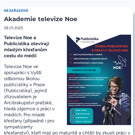
UVEDENÍ
PÁNĚ
NEZAŘAZENÉ
DO
Akademie televize Noe
CHRÁMU
(C:
LK
28.01.2025
2,22-
Televize Noe a
40)
Publicistika otevírají
mladým křesťanům
cestu do médií
Televize Noe ve
spolupráci s Vyšší
odbornou školou
publicistiky v Praze
(Publicistika), jejímž
zřizovatelem je
Arcibiskupství pražské,
hledá zájemce o práci v
médiích. Pro mladé
křesťany (případně i pro
sympatizanty
křesťanství), kteří mají po maturitě a chtěli by zkusit práci v