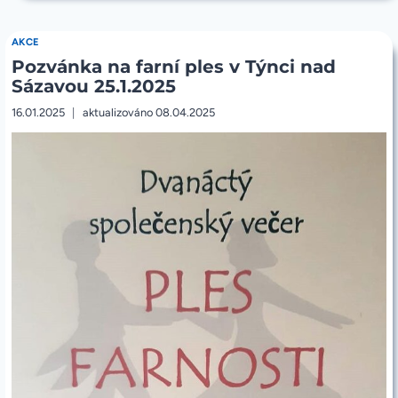
2.
NEDĚLE
V
AKCE
MEZIDOBÍ
Pozvánka na farní ples v Týnci nad
(C:
MK
Sázavou 25.1.2025
2,13-
17)
16.01.2025
aktualizováno
08.04.2025