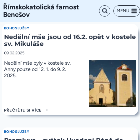
Přeskočit
Římskokatolická farnost
na
MENU
Benešov
obsah
BOHOSLUŽBY
Nedělní mše jsou od 16.2. opět v kostele
sv. Mikuláše
09.02.2025
Nedělní mše byly v kostele sv.
Anny pouze od 12. 1. do 9. 2.
2025.
NEDĚLNÍ
PŘEČTĚTE SI VÍCE
MŠE
JSOU
OD
16.2.
BOHOSLUŽBY
OPĚT
V