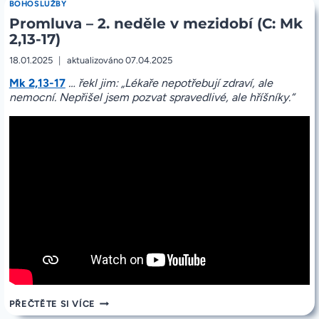
BOHOSLUŽBY
2025
Promluva – 2. neděle v mezidobí (C: Mk
2,13-17)
18.01.2025
aktualizováno
07.04.2025
Mk 2,13-17
… řekl jim: „Lékaře nepotřebují zdraví, ale
nemocní. Nepřišel jsem pozvat spravedlivé, ale hříšníky.“
PROMLUVA
PŘEČTĚTE SI VÍCE
–