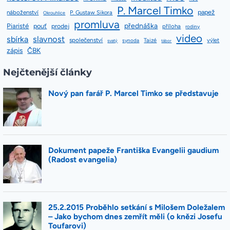
P. Marcel Timko
papež
náboženství
P. Gustaw Sikora
Okrouhlice
promluva
přednáška
Piaristé
pouť
prodej
příloha
rodiny
video
slavnost
sbírka
společenství
Taizé
výlet
synoda
svatý
tábor
zápis
ČBK
Nejčtenější články