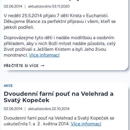
02.06.2014
aktualizováno
03.11.2020
V neděli 25.5.2014 přijalo 7 dětí Krista v Eucharistii.
Děkujeme Blance za perfektní přípravu i všem, kteří se
jakkoli podíleli.
Doprovázejme tyto děti i nadále modlitbou a osobním
příkladem, aby v nich Boží milost nadále působila, celý
život prožívali s Ježíšem Kristem a byli Jeho živou
„25.5.2014
monstrancí.
Více informací
První
25.5.2014
PŘEČTĚTE SI VÍCE
svaté
PRVNÍ
přijímání“
SVATÉ
PŘIJÍMÁNÍ
AKCE
Dvoudenní farní pouť na Velehrad a
Svatý Kopeček
02.06.2014
aktualizováno
22.10.2014
Dvoudenní farní pouť na Velehrad a Svatý Kopeček se
„Dvoudenní
uskutečnila 1. a 2 . května 2014.
Více informací
farní