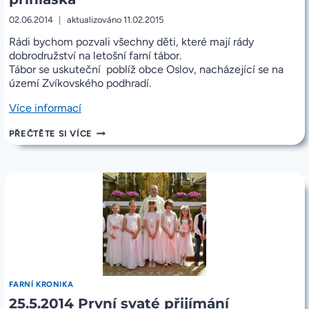
02.06.2014
aktualizováno
11.02.2015
Rádi bychom pozvali všechny děti, které mají rády
dobrodružství na letošní farní tábor.
Tábor se uskuteční poblíž obce Oslov, nacházející se na
území Zvíkovského podhradí.
„Pozvánka
Více informací
na
POZVÁNKA
PŘEČTĚTE SI VÍCE
letní
NA
farní
LETNÍ
tábor
FARNÍ
2014
TÁBOR
2014
a
A
přihláška“
PŘIHLÁŠKA
FARNÍ KRONIKA
25.5.2014 První svaté přijímání