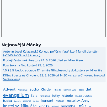
Nejnovější články
Antonín Josef Kalasanský Kohout, poříčský farář, který fandil piaristům
(+1745 Poříčí nad Sázavou)
Prodej křesťanské literatury 24. 5. 2026 před sv. Mikulášem
Pozvánka na Noc kostelů 29. 5. 2026
1.5. i 8.5. budou adorace 17h a mše 18h přesunuty do kostela sv. Mikuláše
Křížová cesta na Chvojenu 29. 3. 2026 od 14:30 – sraz na Chvojenu (ne pod
Vatěkovem)
Advent
audio
děti
Chvojen
divadlo
dopis
Arcibiskup
Dominik Duka
evangelium
fara
fotky
historie
farní dvůr
Hrádek u Vlašimi
koncert
kostel sv. Anny
hudba
kostel
kardinál
jarmark
klášter
mše
kostel sv. Mikuláše
modlitba
kronika
mládež
noc