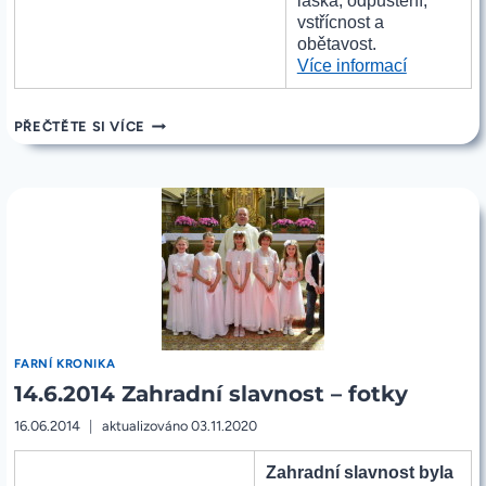
láska, odpuštění,
vstřícnost a
obětavost.
„23.5.201
Více informací
Noc
kostelů
23.5.2014
PŘEČTĚTE SI VÍCE
–
NOC
fotky“
KOSTELŮ
–
FOTKY
FARNÍ KRONIKA
14.6.2014 Zahradní slavnost – fotky
16.06.2014
aktualizováno
03.11.2020
Zahradní slavnost byla