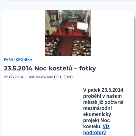
kardinála
PROMLUVY
Dominika
KARDINÁLA
Duky
DOMINIKA
DUKY
z
Z
mše
MŠE
na
NA
Konopišti
KONOPIŠTI
A
a
FOTKY
fotky“
FARNÍ KRONIKA
23.5.2014 Noc kostelů – fotky
29.06.2014
aktualizováno
03.11.2020
V pátek 23.5.2014
proběhl v našem
městě již počtvrté
mezinárodní
ekumenický
projekt Noc
kostelů.
Viz
podrobný