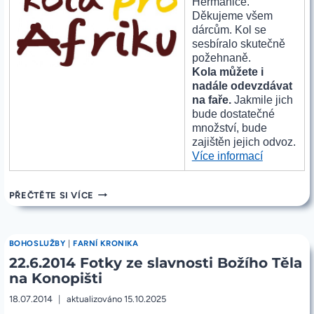
Heřmanice.
Děkujeme všem
dárcům. Kol se
sesbíralo skutečně
požehnaně.
Kola můžete i
nadále odevzdávat
na faře.
Jakmile jich
bude dostatečné
množství, bude
zajištěn jejich odvoz.
„22.6.201
Více informací
Fotky
kol
22.6.2014
PŘEČTĚTE SI VÍCE
pro
FOTKY
Afriku“
KOL
PRO
AFRIKU
BOHOSLUŽBY
|
FARNÍ KRONIKA
22.6.2014 Fotky ze slavnosti Božího Těla
na Konopišti
18.07.2014
aktualizováno
15.10.2025