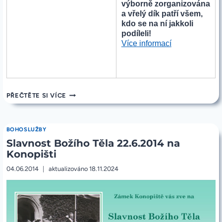
výborně zorganizována
a vřelý dík patří všem,
kdo se na ní jakkoli
podíleli!
„14.6.2014
Více informací
Zahradní
slavnost
–
fotky“
14.6.2014
PŘEČTĚTE SI VÍCE
ZAHRADNÍ
SLAVNOST
–
FOTKY
BOHOSLUŽBY
Slavnost Božího Těla 22.6.2014 na
Konopišti
04.06.2014
aktualizováno
18.11.2024