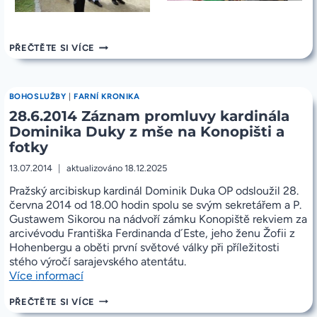
22.6.2014
PŘEČTĚTE SI VÍCE
FOTKY
ZE
SLAVNOSTI
BOŽÍHO
BOHOSLUŽBY
|
FARNÍ KRONIKA
TĚLA
28.6.2014 Záznam promluvy kardinála
NA
KONOPIŠTI
Dominika Duky z mše na Konopišti a
fotky
13.07.2014
aktualizováno
18.12.2025
Pražský arcibiskup kardinál Dominik Duka OP odsloužil 28.
června 2014 od 18.00 hodin spolu se svým sekretářem a P.
Gustawem Sikorou na nádvoří zámku Konopiště rekviem za
arcivévodu Františka Ferdinanda d´Este, jeho ženu Žofii z
Hohenbergu a oběti první světové války při příležitosti
stého výročí sarajevského atentátu.
„28.6.2014
Více informací
Záznam
28.6.2014
PŘEČTĚTE SI VÍCE
promluvy
ZÁZNAM