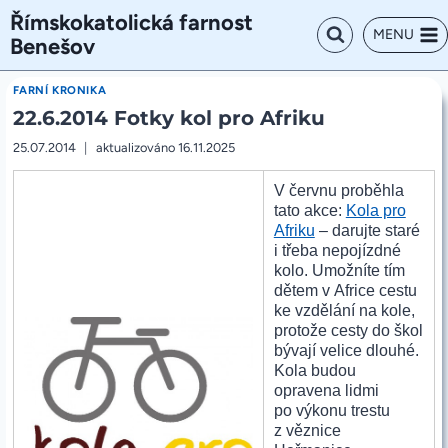
Přeskočit
Římskokatolická farnost
na
MENU
Benešov
obsah
FARNÍ KRONIKA
22.6.2014 Fotky kol pro Afriku
25.07.2014
aktualizováno
16.11.2025
V červnu proběhla
tato akce:
Kola pro
Afriku
– darujte staré
i třeba nepojízdné
kolo. Umožníte tím
dětem v Africe cestu
ke vzdělání na kole,
protože cesty do škol
bývají velice dlouhé.
Kola budou
opravena lidmi
po výkonu trestu
z věznice