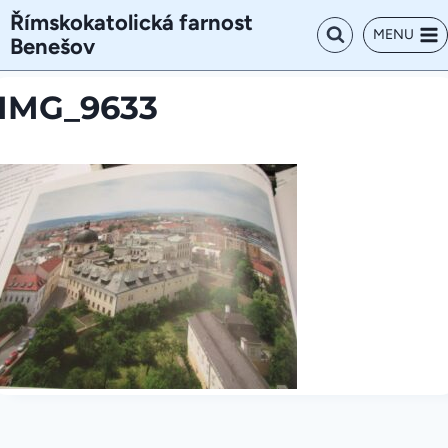
Přeskočit
Římskokatolická farnost
na
MENU
Benešov
obsah
IMG_9633