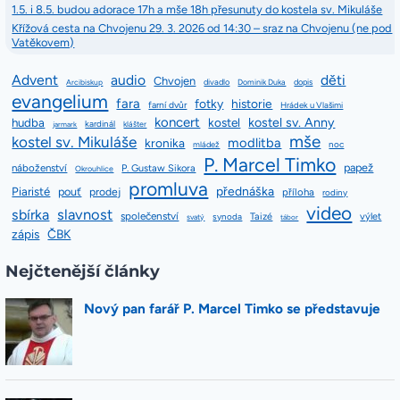
1.5. i 8.5. budou adorace 17h a mše 18h přesunuty do kostela sv. Mikuláše
Křížová cesta na Chvojenu 29. 3. 2026 od 14:30 – sraz na Chvojenu (ne pod
Vatěkovem)
Advent
audio
děti
Chvojen
divadlo
dopis
Arcibiskup
Dominik Duka
evangelium
fara
fotky
historie
farní dvůr
Hrádek u Vlašimi
koncert
kostel sv. Anny
hudba
kostel
kardinál
jarmark
klášter
mše
kostel sv. Mikuláše
modlitba
kronika
mládež
noc
P. Marcel Timko
papež
náboženství
P. Gustaw Sikora
Okrouhlice
promluva
přednáška
Piaristé
pouť
prodej
příloha
rodiny
video
slavnost
sbírka
společenství
Taizé
výlet
synoda
svatý
tábor
zápis
ČBK
Nejčtenější články