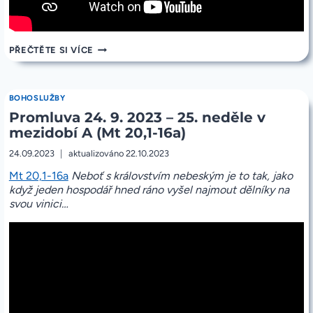
PŘÍMÝ
PŘEČTĚTE SI VÍCE
PŘENOS
DĚKOVNÉ
MŠE
SVATÉ
BOHOSLUŽBY
30.
Promluva 24. 9. 2023 – 25. neděle v
9.
2023
mezidobí A (Mt 20,1-16a)
15:00
24.09.2023
aktualizováno
22.10.2023
Mt 20,1-16a
Neboť s královstvím nebeským je to tak, jako
když jeden hospodář hned ráno vyšel najmout dělníky na
svou vinici…