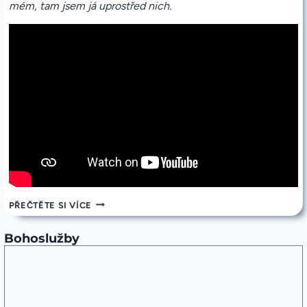
mém, tam jsem já uprostřed nich.
PROMLUVA
PŘEČTĚTE SI VÍCE
10.
9.
2023
Bohoslužby
–
23.
NEDĚLE
V
MEZIDOBÍ
A