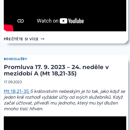
PROMLUVA
PŘEČTĚTE SI VÍCE
24.
9.
2023
–
BOHOSLUŽBY
25.
Promluva 17. 9. 2023 – 24. neděle v
NEDĚLE
V
mezidobí A (Mt 18,21-35)
MEZIDOBÍ
A
17.09.2023
(MT
20,1-
Mt 18,21-35
S královstvím nebeským je to tak, jako když se
16A)
jeden král rozhodl vyžádat účty od svých služebníků. Když
začal účtovat, přivedli mu jednoho, který mu byl dlužen
mnoho tisíc hřiven.