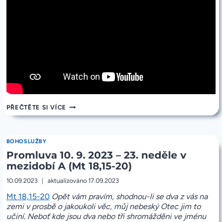
PROMLUVA
PŘEČTĚTE SI VÍCE
17.
9.
2023
–
BOHOSLUŽBY
24.
Promluva 10. 9. 2023 – 23. neděle v
NEDĚLE
V
mezidobí A (Mt 18,15-20)
MEZIDOBÍ
A
10.09.2023
aktualizováno
17.09.2023
(MT
18,21-
Mt 18,15-20
Opět vám pravím, shodnou-li se dva z vás na
35)
zemi v prosbě o jakoukoli věc, můj nebeský Otec jim to
učiní. Neboť kde jsou dva nebo tři shromážděni ve jménu