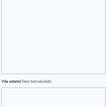
(MT
18,15-
20)
Vše ostatní
(bez bohoslužeb)