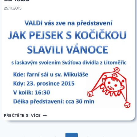
29.11.2015
POZVÁNKA
PŘEČTĚTE SI VÍCE
NA
LOUTKOVÉ
DIVADLO
23.12.2015
Navigace