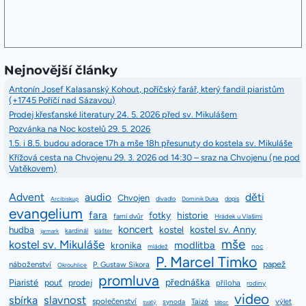
Nejnovější články
Antonín Josef Kalasanský Kohout, poříčský farář, který fandil piaristům
(+1745 Poříčí nad Sázavou)
Prodej křesťanské literatury 24. 5. 2026 před sv. Mikulášem
Pozvánka na Noc kostelů 29. 5. 2026
1.5. i 8.5. budou adorace 17h a mše 18h přesunuty do kostela sv. Mikuláše
Křížová cesta na Chvojenu 29. 3. 2026 od 14:30 – sraz na Chvojenu (ne pod
Vatěkovem)
Advent
audio
děti
Chvojen
divadlo
dopis
Arcibiskup
Dominik Duka
evangelium
fara
fotky
historie
farní dvůr
Hrádek u Vlašimi
koncert
kostel sv. Anny
hudba
kostel
kardinál
jarmark
klášter
mše
kostel sv. Mikuláše
modlitba
kronika
mládež
noc
P. Marcel Timko
papež
náboženství
P. Gustaw Sikora
Okrouhlice
promluva
přednáška
Piaristé
pouť
prodej
příloha
rodiny
video
slavnost
sbírka
společenství
Taizé
výlet
synoda
svatý
tábor