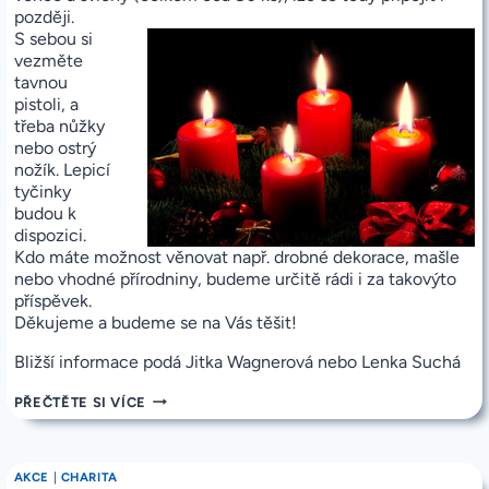
později.
S sebou si
vezměte
tavnou
pistoli, a
třeba nůžky
nebo ostrý
nožík. Lepicí
tyčinky
budou k
dispozici.
Kdo máte možnost věnovat např. drobné dekorace, mašle
nebo vhodné přírodniny, budeme určitě rádi i za takovýto
příspěvek.
Děkujeme a budeme se na Vás těšit!
Bližší informace podá Jitka Wagnerová nebo Lenka Suchá
PROSBA
PŘEČTĚTE SI VÍCE
O
POMOC
S
VÝZDOBOU
AKCE
|
CHARITA
ADVENTNÍCH