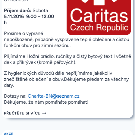
Příjem darů:
Sobota
5.11.2016 9:00 – 12:00
h
Prosíme o vyprané
nepoškozené, případně vyspravené teplé oblečení a čistou
funkční obuv pro zimní sezónu.
Přijímáme i ložní prádlo, ručníky a čistý bytový textil včetně
dek a přikrývek (kromě péřových).
Z hygienických důvodů dále nepřijímáme jakékoliv
znečištěné oblečení a obuv.Děkujeme předem za všechny
dary.
Dotazy na:
Charita-BN@seznam.cz
Děkujeme, že nám pomáháte pomáhat!
SBÍRKA
PŘEČTĚTE SI VÍCE
ZIMNÍHO
PÁNSKÉHO
A
DĚTSKÉHO
AKCE