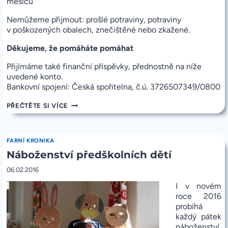
měsíců
Nemůžeme přijmout: prošlé potraviny, potraviny
v poškozených obalech, znečištěné nebo zkažené.
Děkujeme, že pomáháte pomáhat
Přijímáme také finanční příspěvky, přednostně na níže
uvedené konto.
Bankovní spojení: Česká spořitelna, č.ú. 3726507349/0800
POTRAVINOVÁ
PŘEČTĚTE SI VÍCE
SBÍRKA
V
SOBOTU
28.5.2016
FARNÍ KRONIKA
OD
Náboženství předškolních dětí
9H
06.02.2016
I v novém
roce 2016
probíhá
každý pátek
náboženství