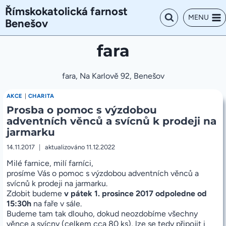
Přeskočit
Římskokatolická farnost
na
MENU
Benešov
obsah
fara
fara, Na Karlově 92, Benešov
AKCE
|
CHARITA
Prosba o pomoc s výzdobou
adventních věnců a svícnů k prodeji na
jarmarku
14.11.2017
aktualizováno
11.12.2022
Milé farnice, milí farníci,
prosíme Vás o pomoc s výzdobou adventních věnců a
svícnů k prodeji na jarmarku.
Zdobit budeme
v pátek 1. prosince 2017 odpoledne od
15:30h
na faře v sále.
Budeme tam tak dlouho, dokud neozdobíme všechny
věnce a svícny (celkem cca 80 ks), lze se tedy připojit i