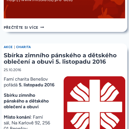
POZVÁNKA
PŘEČTĚTE SI VÍCE
NA
MISIJNÍ
KLUBKO
V
AKCE
|
CHARITA
SOBOTU
Sbírka zimního pánského a dětského
19.11.2016
oblečení a obuvi 5. listopadu 2016
25.10.2016
Farní charita Benešov
pořádá
5. listopadu 2016
Sbírku zimního
pánského a dětského
oblečení a obuvi
Místo konání
: Farní
sál, Na Karlově 92, 256
01 Benešov