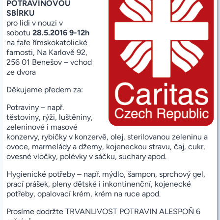
POTRAVINOVOU
SBÍRKU
pro lidi v nouzi v
sobotu
28.5.2016 9-12h
na faře římskokatolické
farnosti, Na Karlově 92,
256 01 Benešov – vchod
ze dvora
Děkujeme předem za:
Potraviny – např.
těstoviny, rýži, luštěniny,
zeleninové i masové
konzervy, rybičky v konzervě, olej, sterilovanou zeleninu a
ovoce, marmelády a džemy, kojeneckou stravu, čaj, cukr,
ovesné vločky, polévky v sáčku, suchary apod.
Hygienické potřeby – např. mýdlo, šampon, sprchový gel,
prací prášek, pleny dětské i inkontinenční, kojenecké
potřeby, opalovací krém, krém na ruce apod.
Prosíme dodržte TRVANLIVOST POTRAVIN ALESPOŇ 6