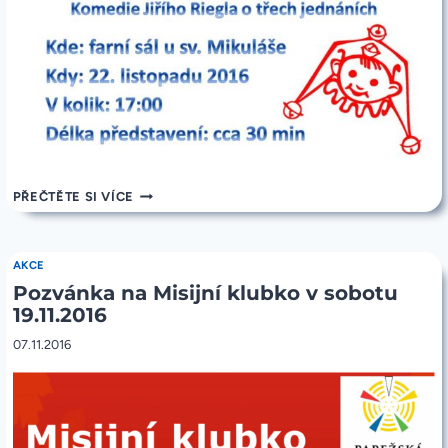
POZVÁNKA
PŘEČTĚTE SI VÍCE
NA
LOUTKOVÉ
DIVADLO
22.11.2016
AKCE
OD
Pozvánka na Misijní klubko v sobotu
17:00
19.11.2016
07.11.2016