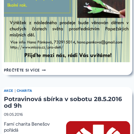
POZVÁNKA
PŘEČTĚTE SI VÍCE
NA
MISIJNÍ
KLUBKO
11.6.2016
AKCE
|
CHARITA
Potravinová sbírka v sobotu 28.5.2016
od 9h
09.05.2016
Farní charita Benešov
pořádá