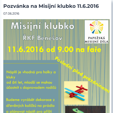
OBLEČENÍ
Pozvánka na Misijní klubko 11.6.2016
A
OBUVI
5.
07.06.2016
LISTOPADU
2016