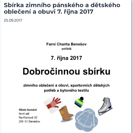
Sbírka zimního pánského a dětského
VĚNCŮ
A
oblečení a obuvi 7. října 2017
SVÍCNŮ
K
25.09.2017
PRODEJI
NA
JARMARKU