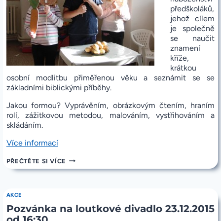
předškoláků,
jehož cílem
je společně
se naučit
znamení
kříže,
krátkou
osobní modlitbu přiměřenou věku a seznámit se se
základními biblickými příběhy.
Jakou formou? Vyprávěním, obrázkovým čtením, hraním
rolí, zážitkovou metodou, malováním, vystřihováním a
skládáním.
„Náboženství
Více informací
předškolních
NÁBOŽENSTVÍ
PŘEČTĚTE SI VÍCE
dětí“
PŘEDŠKOLNÍCH
DĚTÍ
AKCE
Pozvánka na loutkové divadlo 23.12.2015
od 16:30