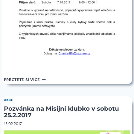
SBÍRKA
PŘEČTĚTE SI VÍCE
ZIMNÍHO
PÁNSKÉHO
A
DĚTSKÉHO
AKCE
OBLEČENÍ
Pozvánka na Misijní klubko v sobotu
A
OBUVI
25.2.2017
7.
ŘÍJNA
13.02.2017
2017