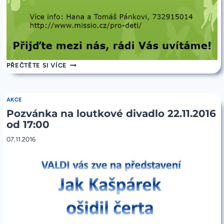
POZVÁNKA
PŘEČTĚTE SI VÍCE
NA
MISIJNÍ
KLUBKO
V
AKCE
SOBOTU
Pozvánka na loutkové divadlo 22.11.2016
25.2.2017
od 17:00
07.11.2016