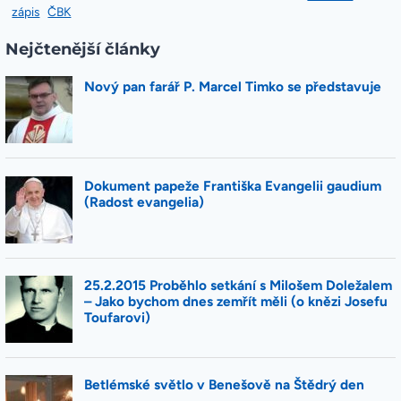
zápis
ČBK
Nejčtenější články