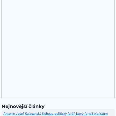
Nejnovější články
Antonín Josef Kalasanský Kohout, poříčský farář, který fandil piaristům