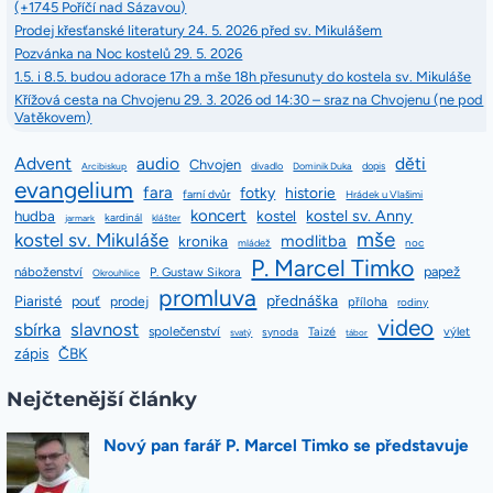
(+1745 Poříčí nad Sázavou)
Prodej křesťanské literatury 24. 5. 2026 před sv. Mikulášem
Pozvánka na Noc kostelů 29. 5. 2026
1.5. i 8.5. budou adorace 17h a mše 18h přesunuty do kostela sv. Mikuláše
Křížová cesta na Chvojenu 29. 3. 2026 od 14:30 – sraz na Chvojenu (ne pod
Vatěkovem)
Advent
audio
děti
Chvojen
divadlo
dopis
Arcibiskup
Dominik Duka
evangelium
fara
fotky
historie
farní dvůr
Hrádek u Vlašimi
koncert
kostel sv. Anny
hudba
kostel
kardinál
jarmark
klášter
mše
kostel sv. Mikuláše
modlitba
kronika
mládež
noc
P. Marcel Timko
papež
náboženství
P. Gustaw Sikora
Okrouhlice
promluva
přednáška
Piaristé
pouť
prodej
příloha
rodiny
video
slavnost
sbírka
společenství
Taizé
výlet
synoda
svatý
tábor
zápis
ČBK
Nejčtenější články