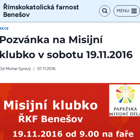
Přeskočit
Římskokatolická farnost
na
MENU
Benešov
obsah
AKCE
Pozvánka na Misijní
klubko v sobotu 19.11.2016
Od
Michal Syrový
07.11.2016