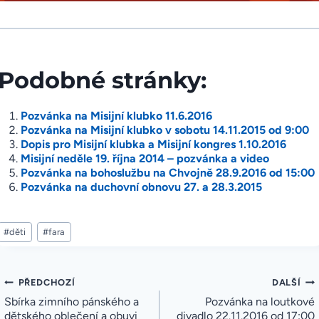
Podobné stránky:
Pozvánka na Misijní klubko 11.6.2016
Pozvánka na Misijní klubko v sobotu 14.11.2015 od 9:00
Dopis pro Misijní klubka a Misijní kongres 1.10.2016
Misijní neděle 19. října 2014 – pozvánka a video
Pozvánka na bohoslužbu na Chvojně 28.9.2016 od 15:00
Pozvánka na duchovní obnovu 27. a 28.3.2015
Štítky
#
děti
#
fara
příspěvků:
Navigace
PŘEDCHOZÍ
DALŠÍ
pro
Sbírka zimního pánského a
Pozvánka na loutkové
příspěvek
dětského oblečení a obuvi
divadlo 22.11.2016 od 17:00