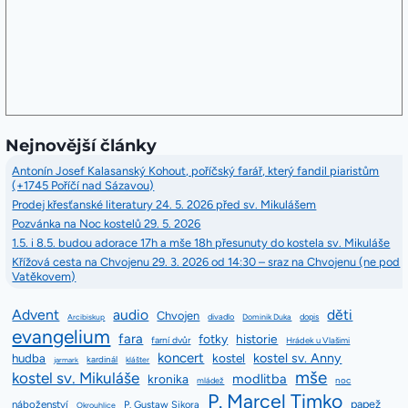
Nejnovější články
Antonín Josef Kalasanský Kohout, poříčský farář, který fandil piaristům
(+1745 Poříčí nad Sázavou)
Prodej křesťanské literatury 24. 5. 2026 před sv. Mikulášem
Pozvánka na Noc kostelů 29. 5. 2026
1.5. i 8.5. budou adorace 17h a mše 18h přesunuty do kostela sv. Mikuláše
Křížová cesta na Chvojenu 29. 3. 2026 od 14:30 – sraz na Chvojenu (ne pod
Vatěkovem)
Advent
audio
děti
Chvojen
divadlo
dopis
Arcibiskup
Dominik Duka
evangelium
fara
fotky
historie
farní dvůr
Hrádek u Vlašimi
koncert
kostel sv. Anny
hudba
kostel
kardinál
jarmark
klášter
mše
kostel sv. Mikuláše
modlitba
kronika
mládež
noc
P. Marcel Timko
papež
náboženství
P. Gustaw Sikora
Okrouhlice