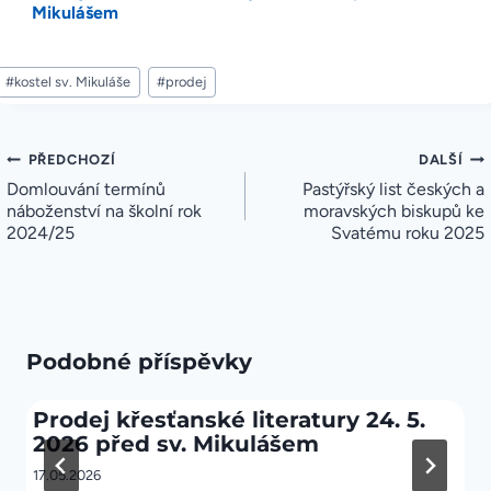
Mikulášem
Štítky
#
kostel sv. Mikuláše
#
prodej
příspěvků:
Navigace
PŘEDCHOZÍ
DALŠÍ
pro
Domlouvání termínů
Pastýřský list českých a
příspěvek
náboženství na školní rok
moravských biskupů ke
2024/25
Svatému roku 2025
Podobné příspěvky
Prodej křesťanské literatury 24. 5.
2026 před sv. Mikulášem
17.05.2026