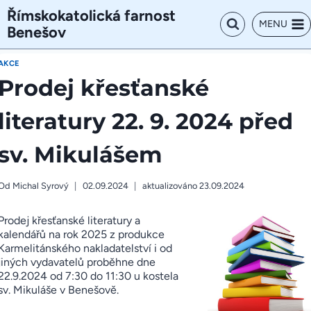
Přeskočit
Římskokatolická farnost
na
MENU
Benešov
obsah
AKCE
Prodej křesťanské
literatury 22. 9. 2024 před
sv. Mikulášem
Od
Michal Syrový
02.09.2024
aktualizováno
23.09.2024
Prodej křesťanské literatury a
kalendářů na rok 2025 z produkce
Karmelitánského nakladatelství i od
jiných vydavatelů proběhne dne
22.9.2024 od 7:30 do 11:30 u kostela
sv. Mikuláše v Benešově.