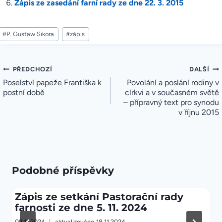
Zápis ze zasedání farní rady ze dne 22. 3. 2015
Štítky
#
P. Gustaw Sikora
#
zápis
příspěvků:
Navigace
PŘEDCHOZÍ
DALŠÍ
pro
Poselství papeže Františka k
Povolání a poslání rodiny v
příspěvek
postní době
církvi a v současném světě
– přípravný text pro synodu
v říjnu 2015
Podobné příspěvky
Zápis ze setkání Pastorační rady
farnosti ze dne 5. 11. 2024
09.11.2024
aktualizováno
18.11.2024