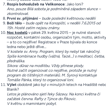
Rozpis
bohoslužeb na Velikonoce
: Jako loni?
Ano, pouze Bílá sobota je podmíněná západem slunce –
zkontrolovat.
První sv. přijímání
–
bude poslední květnovou neděli
Boží
tělo
–
bude opět na Konopišti, v neděli 7.6.2015 od
15h. Hosté zatím nejsou známy.
Noc kostelů
v pátek 29. května 2015 – je nutné stanovit
rozpočet, kontaktní osobu, organizační tým, motto, aktivit
– a to co nejdříve! Registrace v Praze bývala do konce
ledna nebo ještě dříve…
V kostele sv. Anny. Program, který by nebyl tak náročný.
Spíše kombinace hudby (vážná, Taizé…) s meditací, četba,
přednáška.
Sikora: důraz na modlitbu. Vždy přinese plody.
Nutné začít organizovat co nejdříve, protože je nutný
program do tištěných materiálů. M. Syrový kontaktuje
Tomáše Pánka, který to organizoval loni.
Výlet
obdobně jako byl v minulých letech na Hradiště neb
Blaník?
Letos je plánováno sjetí řeky Sázavy. Na konci května či
začátek června. Rafty z Týnce do Pikovic.
V květnu s maminkami pobyt.