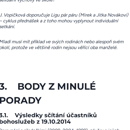
J. Vopičková doporučuje Ligu pár páru (Mirek a Jitka Novákovi)
– cyklus přednášek a z toho mohou vyplynout individuální
setkání.
Mladí musí mít příklad ve svých rodinách nebo alespoň svém
okolí, protože ve většině rodin nejsou věřící oba manželé.
3. BODY Z MINULÉ
PORADY
3.1. Výsledky sčítání účastníků
bohoslužeb z 19.10.2014