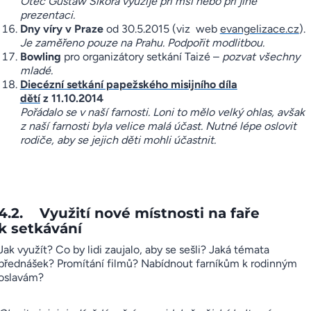
Otec Gustaw Sikora využije při mši nebo při jiné
prezentaci.
Dny víry v Praze
od 30.5.2015 (viz web
evangelizace.cz
).
Je zaměřeno pouze na Prahu. Podpořit modlitbou.
Bowling
pro organizátory setkání Taizé –
pozvat všechny
mladé.
Diecézní setkání papežského misijního díla
dětí
z 11.10.2014
Pořádalo se v naší farnosti. Loni to mělo velký ohlas, avšak
z naší farnosti byla velice malá účast. Nutné lépe oslovit
rodiče, aby se jejich děti mohli účastnit.
4.2. Využití nové místnosti na faře
k setkávání
Jak využít? Co by lidi zaujalo, aby se sešli? Jaká témata
přednášek? Promítání filmů? Nabídnout farníkům k rodinným
oslavám?