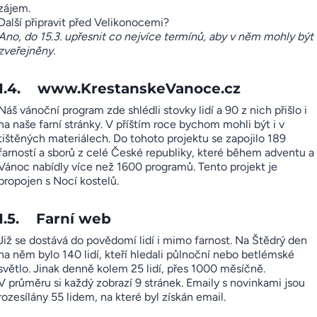
zájem.
Další připravit před Velikonocemi?
Ano, do 15.3. upřesnit co nejvíce termínů, aby v něm mohly být
zveřejněny.
1.4.
www.KrestanskeVanoce.cz
Náš vánoční program zde shlédli stovky lidí a 90 z nich přišlo i
na naše farní stránky. V příštím roce bychom mohli být i v
tištěných materiálech. Do tohoto projektu se zapojilo 189
farností a sborů z celé České republiky, které během adventu a
Vánoc nabídly více než 1600 programů. Tento projekt je
propojen s Nocí kostelů.
1.5. Farní web
Již se dostává do povědomí lidí i mimo farnost. Na Štědrý den
na něm bylo 140 lidí, kteří hledali půlnoční nebo betlémské
světlo. Jinak denně kolem 25 lidí, přes 1000 měsíčně.
V průměru si každý zobrazí 9 stránek. Emaily s novinkami jsou
rozesílány 55 lidem, na které byl získán email.