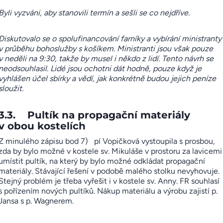
Byli vyzváni, aby stanovili termín a sešli se co nejdříve.
Diskutovalo se o spolufinancování farníky a vybírání ministranty
v průběhu bohoslužby s košíkem. Ministranti jsou však pouze
v neděli na 9:30, takže by musel i někdo z lidí. Tento návrh se
neodsouhlasil. Lidé jsou ochotni dát hodně, pouze když je
vyhlášen účel sbírky a vědí, jak konkrétně budou jejich peníze
sloužit.
3.3. Pultík na propagační materiály
v obou kostelích
Z minulého zápisu bod 7) pí Vopičková vystoupila s prosbou,
zda by bylo možné v kostele sv. Mikuláše v prostoru za lavicemi
umístit pultík, na který by bylo možné odkládat propagační
materiály. Stávající řešení v podobě malého stolku nevyhovuje.
Stejný problém je třeba vyřešit i v kostele sv. Anny. FR souhlasí
s pořízením nových pultíků. Nákup materiálu a výrobu zajistí p.
Jansa s p. Wagnerem.