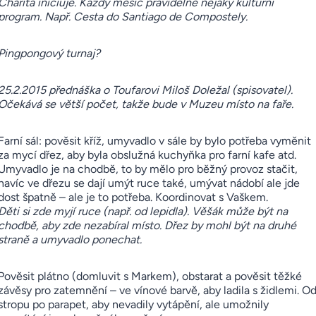
Charita iniciuje. Každý měsíc pravidelně nějaký kulturní
program. Např. Cesta do Santiago de Compostely.
Pingpongový turnaj?
25.2.2015 přednáška o Toufarovi Miloš Doležal (spisovatel).
Očekává se větší počet, takže bude v Muzeu místo na faře.
Farní sál: pověsit kříž, umyvadlo v sále by bylo potřeba vyměnit
za mycí dřez, aby byla obslužná kuchyňka pro farní kafe atd.
Umyvadlo je na chodbě, to by mělo pro běžný provoz stačit,
navíc ve dřezu se dají umýt ruce také, umývat nádobí ale jde
dost špatně – ale je to potřeba. Koordinovat s Vaškem.
Děti si
zde myjí ruce
(např. od lepidl
a).
Věšák může být na
chodbě, aby zde nezabíral místo. Dřez by mohl být na druhé
straně a umyvadlo ponechat.
Pověsit plátno (domluvit s Markem), obstarat a pověsit těžké
závěsy pro zatemnění – ve vínové barvě, aby ladila s židlemi. O
stropu po parapet, aby nevadily vytápění, ale umožnily