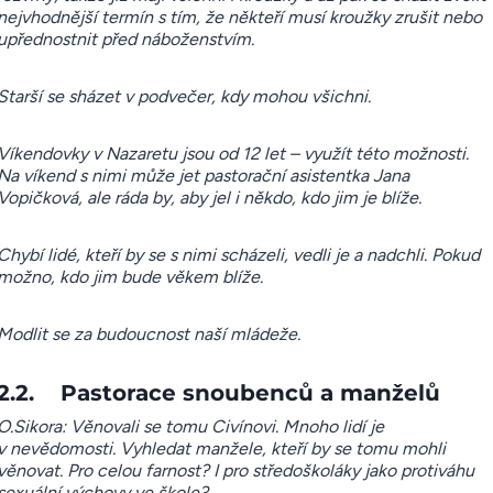
nejvhodnější termín s tím, že někteří musí kroužky zrušit nebo
upřednostnit před náboženstvím.
Starší se sházet v podvečer, kdy mohou všichni.
Víkendovky v Nazaretu jsou od 12 let – využít této možnosti.
Na víkend s nimi může jet pastorační asistentka Jana
Vopičková, ale ráda by, aby jel i někdo, kdo jim je blíže.
Chybí lidé, kteří by se s nimi scházeli, vedli je a nadchli. Pokud
možno, kdo jim bude věkem blíže.
Modlit se za budoucnost naší mládeže.
2.2. Pastorace snoubenců a manželů
O.Sikora: Věnovali se tomu Civínovi. Mnoho lidí je
v nevědomosti. Vyhledat manžele, kteří by se tomu mohli
věnovat. Pro celou farnost? I pro středoškoláky jako protiváhu
sexuální výchovy ve škole?