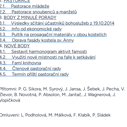
2.
PASTORACE
2.1. Pastorace mládeže
2.2. Pastorace snoubenců a manželů
3.
BODY Z MINULÉ PORADY
3.1. Výsledky sčítání účastníků bohoslužeb z 19.10.2014
3.2. Info od ekonomické rady
3.3. Pultík na propagační materiály v obou kostelích
3.4. Oprava fasády kostela sv. Anny
4.
NOVÉ BODY
4.1. Sestavit harmonogram aktivit farnosti
4.2. Využití nové místnosti na faře k setkávání
4.3. Farní knihovna
4.4. Členové pastorační rady
4.5. Termín příští pastorační rady
Přítomni: P. G. Sikora, M. Syrový, J. Jansa, J. Šebek, J. Pecha, V.
Zlevor, B. Novotná, P. Absolon, M. Jantač, J. Wagnerová, J.
Vopičková
Omluveni: L. Podholová, M. Málková, F. Klabík, P. Sládek