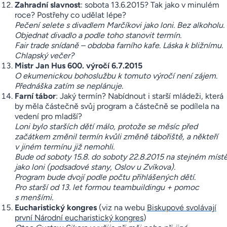
Zahradní slavnost
: sobota 13.6.2015? Tak jako v minulém
roce? Postřehy co udělat lépe?
Pečení selete s divadlem Marčíkovi jako loni. Bez alkoholu.
Objednat divadlo a podle toho stanovit termín.
Fair trade snídaně – obdoba farního kafe. Láska k bližnímu.
Chlapský večer?
Mistr Jan Hus 600. výročí 6.7.2015
O ekumenickou bohoslužbu k tomuto výročí není zájem.
Přednáška zatím se neplánuje.
Farní tábor
: Jaký termín? Nabídnout i starší mládeži, která
by měla částečně svůj program a částečně se podílela na
vedení pro mladší?
Loni bylo starších dětí málo, protože se měsíc před
začátkem změnil termín kvůli změně tábořiště, a někteří
v jiném termínu již nemohli.
Bude od soboty 15.8. do soboty 22.8.2015 na stejném míst
jako loni (podsadové stany, Oslov u Zvíkova).
Program bude dvojí podle počtu přihlášených dětí.
Pro starší od 13. let formou teambuildingu + pomoc
s menšími.
Eucharistický kongres
(viz na webu
Biskupové svolávají
první Národní eucharistický kongres
)