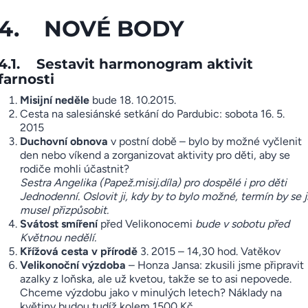
4. NOVÉ BODY
4.1. Sestavit harmonogram aktivit
farnosti
Misijní neděle
bude 18. 10.2015.
Cesta na salesiánské setkání do Pardubic: sobota 16. 5.
2015
Duchovní obnova
v postní době – bylo by možné vyčlenit
den nebo víkend a zorganizovat aktivity pro děti, aby se
rodiče mohli účastnit?
Sestra Angelika (Papež.misij.díla) pro dospělé i pro děti
Jednodenní. Oslovit ji, kdy by to bylo možné, termín by se j
musel přizpůsobit.
Svátost smíření
před Velikonocemi
bude v sobotu před
Květnou nedělí.
Křížová cesta
v přírodě
3. 2015 – 14,30 hod. Vatěkov
Velikonoční výzdoba
– Honza Jansa: zkusili jsme připravit
azalky z loňska, ale už kvetou, takže se to asi nepovede.
Chceme výzdobu jako v minulých letech? Náklady na
květiny budou tudíž kolem 1500 Kč.