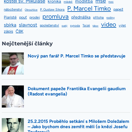
mše
kostel sv. Mikuláše
modlitba
kronika
mládež
noc
P. Marcel Timko
papež
náboženství
P. Gustaw Sikora
Okrouhlice
promluva
přednáška
Piaristé
pouť
prodej
příloha
rodiny
video
slavnost
sbírka
společenství
Taizé
výlet
synoda
svatý
tábor
zápis
ČBK
Nejčtenější články