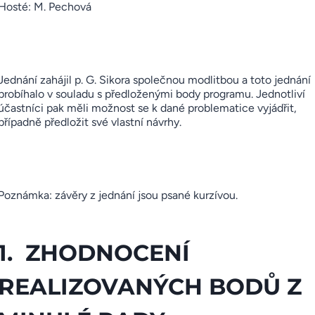
Hosté: M. Pechová
Jednání zahájil p. G. Sikora společnou modlitbou a toto jednání
probíhalo v souladu s předloženými body programu. Jednotliví
účastníci pak měli možnost se k dané problematice vyjádřit,
případně předložit své vlastní návrhy.
Poznámka: závěry z jednání jsou psané kurzívou.
1. ZHODNOCENÍ
REALIZOVANÝCH BODŮ Z