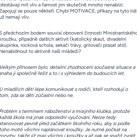
přestávají mít vliv a farnost jim skutečně mnoho nenabízí.
Zapojují se pouze někteří. Chybí MOTIVACE, příkazy na tyto lidi
už nemají vliv.
S předchozím bodem souvisí obnovení činnosti Ministrantskéh
kroužku, případně dalších aktivit (katolický skaut, divadelní
skupinka, rocková schola, sekači trávy, grilovači prasat atd).
Nenabídnout to aktivně naší mládeži?
Velkým přínosem bylo, detailní zhodnocení současné situace a
snaha ji společně řešit a to i s výhledem do budoucích let.
U mladších dětí lépe komunikovat s rodiči, kteří rozhodují o
tom, zda se děti zúčastní nebo ne.
Problém s termínem náboženství a misijního klubka, protože
každá škola má jinak odpolední vyučování. Nelze tedy
stanovovat pevně před začátkem školního roku, aby si podle
toho mohli všichni naplánovat kroužky. Je nutné počkat na
rozvrhy, takže již mají všichni i kroužky a až pak se snažit zvolit