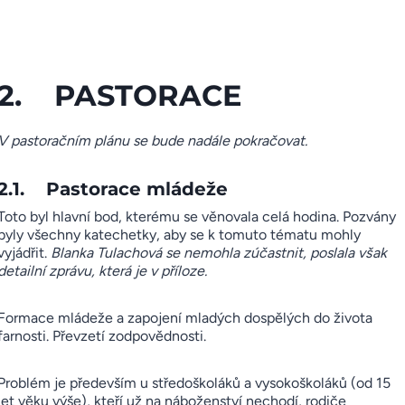
2. PASTORACE
V pastoračním plánu se bude nadále pokračovat.
2.1. Pastorace mládeže
Toto byl hlavní bod, kterému se věnovala celá hodina. Pozvány
byly všechny katechetky, aby se k tomuto tématu mohly
vyjádřit.
Blanka Tulachová se nemohla zúčastnit, poslala však
detailní zprávu, která je v příloze.
Formace mládeže a zapojení mladých dospělých do života
farnosti. Převzetí zodpovědnosti.
Problém je především u středoškoláků a vysokoškoláků (od 15
let věku výše), kteří už na náboženství nechodí, rodiče