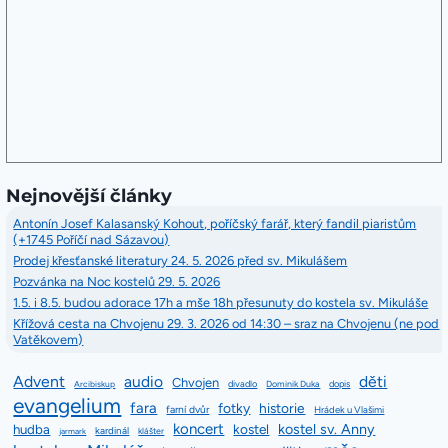
Nejnovější články
Antonín Josef Kalasanský Kohout, poříčský farář, který fandil piaristům
(+1745 Poříčí nad Sázavou)
Prodej křesťanské literatury 24. 5. 2026 před sv. Mikulášem
Pozvánka na Noc kostelů 29. 5. 2026
1.5. i 8.5. budou adorace 17h a mše 18h přesunuty do kostela sv. Mikuláše
Křížová cesta na Chvojenu 29. 3. 2026 od 14:30 – sraz na Chvojenu (ne pod
Vatěkovem)
Advent
audio
děti
Chvojen
divadlo
dopis
Arcibiskup
Dominik Duka
evangelium
fara
fotky
historie
farní dvůr
Hrádek u Vlašimi
koncert
kostel sv. Anny
hudba
kostel
kardinál
jarmark
klášter