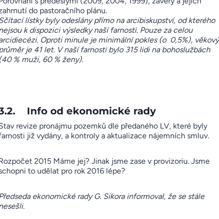
Porovnání s předešlými (2009, 2004, 1999), závěry a jejich
zahrnutí do pastoračního plánu.
Sčítací lístky byly odeslány přímo na arcibiskupství, od kterého
nejsou k dispozici výsledky naší farnosti. Pouze za celou
arcidiecézi. Oproti minule je minimální pokles (o
0,5%),
věkový
průměr je 41 let. V naší farnosti bylo 315 lidi na bohoslužbách
(40 % muži, 60 % ženy).
3.2. Info od ekonomické rady
Stav revize pronájmu pozemků dle předaného LV, které byly
farnosti již vydány, a kontroly a aktualizace nájemních smluv.
Rozpočet 2015 Máme jej? Jinak jsme zase v provizoriu. Jsme
schopni to udělat pro rok 2016 lépe?
Předseda ekonomické rady G. Sikora informoval, že se stále
nesešli.