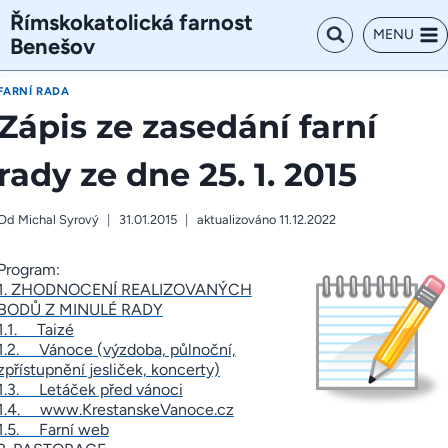
Přeskočit
Římskokatolická farnost
na
MENU
Benešov
obsah
FARNÍ RADA
Zápis ze zasedání farní
rady ze dne 25. 1. 2015
Od
Michal Syrový
31.01.2015
aktualizováno
11.12.2022
Program:
1. ZHODNOCENÍ REALIZOVANÝCH
BODŮ Z MINULÉ RADY
1.1. Taizé
1.2. Vánoce (výzdoba, půlnoční,
zpřístupnění jesliček, koncerty)
1.3. Letáček před vánoci
1.4. www.KrestanskeVanoce.cz
1.5. Farní web