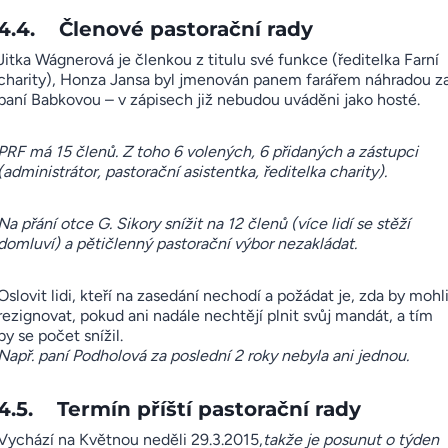
4.4. Členové pastorační rady
Jitka Wágnerová je členkou z titulu své funkce (ředitelka Farní
charity), Honza Jansa byl jmenován panem farářem náhradou z
paní Babkovou – v zápisech již nebudou uváděni jako hosté.
PRF má 15 členů. Z toho 6 volených, 6 přidaných a zástupci
(administrátor, pastorační asistentka, ředitelka charity).
Na přání otce G. Sikory snížit na 12 členů (více lidí se stěží
domluví) a pětičlenný pastorační výbor nezakládat.
Oslovit lidi, kteří na zasedání nechodí a požádat je, zda by mohl
rezignovat, pokud ani nadále nechtějí plnit svůj mandát, a tím
by se počet snížil.
Např. paní Podholová za poslední 2 roky nebyla ani jednou.
4.5. Termín příští pastorační rady
Vychází na Květnou neděli 29.3.2015,
takže je posunut o týden