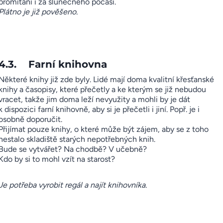
promítání i za slunečného počasí.
Plátno je již pověšeno.
4.3. Farní knihovna
Některé knihy již zde byly. Lidé mají doma kvalitní křesťanské
knihy a časopisy, které přečetly a ke kterým se již nebudou
vracet, takže jim doma leží nevyužity a mohli by je dát
k dispozici farní knihovně, aby si je přečetli i jiní. Popř. je i
osobně doporučit.
Přijímat pouze knihy, o které může být zájem, aby se z toho
nestalo skladiště starých nepotřebných knih.
Bude se vytvářet? Na chodbě? V učebně?
Kdo by si to mohl vzít na starost?
Je potřeba vyrobit regál a najít knihovníka.