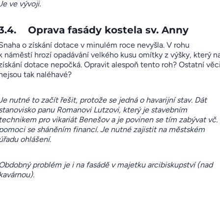
Je ve vývoji.
3.4. Oprava fasády kostela sv. Anny
Snaha o získání dotace v minulém roce nevyšla. V rohu
k náměstí hrozí opadávání velkého kusu omítky z výšky, který n
získání dotace nepočká. Opravit alespoň tento roh? Ostatní věc
nejsou tak naléhavé?
Je nutné to začít řešit, protože se jedná o havarijní stav. Dát
stanovisko panu Romanovi Lutzovi, který je stavebním
technikem pro vikariát Benešov a je povinen se tím zabývat vč.
pomoci se sháněním financí. Je nutné zajistit na městském
úřadu ohlášení.
Obdobný problém je i na fasádě v majetku arcibiskupství (nad
kavárnou).