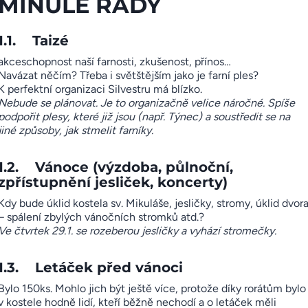
MINULÉ RADY
1.1. Taizé
akceschopnost naší farnosti, zkušenost, přínos…
Navázat něčím? Třeba i světštějším jako je farní ples?
K perfektní organizaci Silvestru má blízko.
Nebude se plánovat. Je to organizačně velice náročné. Spíše
podpořit plesy, které již jsou (např. Týnec) a soustředit se na
jiné způsoby, jak stmelit farníky.
1.2. Vánoce (výzdoba, půlnoční,
zpřístupnění jesliček, koncerty)
Kdy bude úklid kostela sv. Mikuláše, jesličky, stromy, úklid dvor
– spálení zbylých vánočních stromků atd.?
Ve čtvrtek 29.1. se rozeberou jesličky a vyhází stromečky.
1.3. Letáček před vánoci
Bylo 150ks. Mohlo jich být ještě více, protože díky rorátům bylo
v kostele hodně lidí, kteří běžně nechodí a o letáček měli