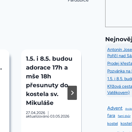
Nejnověj
Antonín Josef
Poříčí nad S
1.5. i 8.5. budou
Křížová ce
Prodej křesťa
.
adorace 17h a
na Chvojen
Pozvánka na 
mše 18h
3. 2026 od 
1.5. i 8.5. b
přesunuty do
– sraz na
Křížová cest
Vatěkovem)
kostela sv.
Chvojenu 
Mikuláše
pod
Advent
Arcib
Vatěkovem
27.04.2026
fara
aktualizováno
03.05.2026
farní dvůr
13.03.2026
kostel
kostel
aktualizováno
22.03