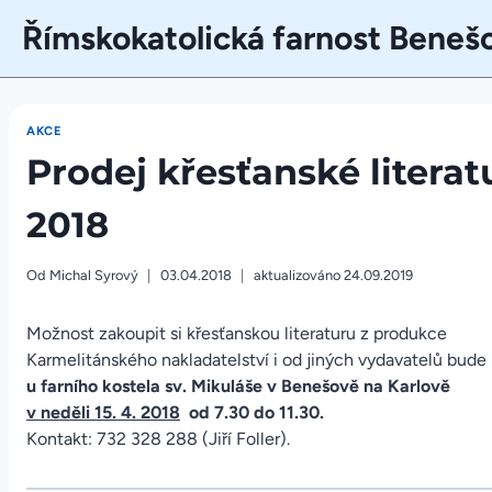
Přeskočit
Římskokatolická farnost Beneš
na
obsah
AKCE
Prodej křesťanské literatu
2018
Od
Michal Syrový
03.04.2018
aktualizováno
24.09.2019
Možnost zakoupit si křesťanskou literaturu z produkce
Karmelitánského nakladatelství i od jiných vydavatelů bude
u farního kostela sv. Mikuláše v Benešově na Karlově
v neděli 15. 4. 2018
od 7.30 do 11.30.
Kontakt: 732 328 288 (Jiří Foller).