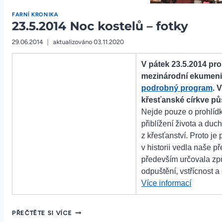
fotky“
FARNÍ KRONIKA
23.5.2014 Noc kostelů – fotky
29.06.2014
aktualizováno
03.11.2020
V pátek 23.5.2014 pro
mezinárodní ekumenic
podrobný program
. 
křesťanské církve pů
Nejde pouze o prohlídk
přiblížení života a duc
z křesťanství. Proto je
v historii vedla naše p
především určovala způ
odpuštění, vstřícnost a
„23.5.20
Více informací
Noc
kostelů
23.5.2014
PŘEČTĚTE SI VÍCE
–
NOC