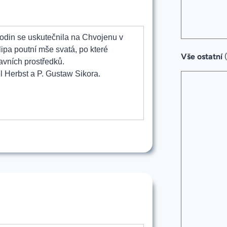
odin se uskutečnila na Chvojenu v
lipa poutní mše svatá, po které
Vše ostatní
avních prostředků.
l Herbst a P. Gustaw Sikora.
14
u
m
m“