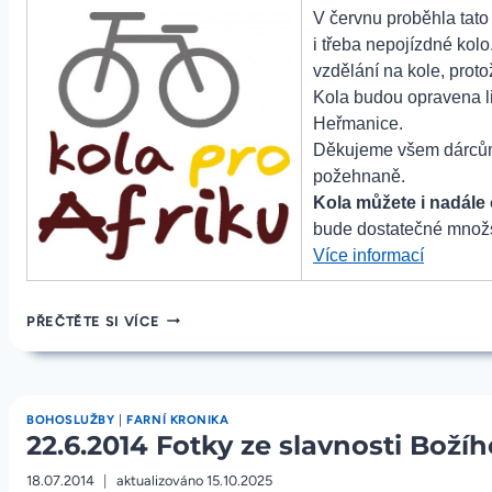
V červnu proběhla tato
i třeba nepojízdné kolo
vzdělání na kole, proto
Kola budou opravena li
Heřmanice.
Děkujeme všem dárcům.
požehnaně.
Kola můžete i nadále
bude dostatečné množst
„22.6.20
Více informací
Fotky
kol
22.6.2014
PŘEČTĚTE SI VÍCE
pro
FOTKY
KOL
Afriku“
PRO
AFRIKU
BOHOSLUŽBY
|
FARNÍ KRONIKA
22.6.2014 Fotky ze slavnosti Boží
18.07.2014
aktualizováno
15.10.2025