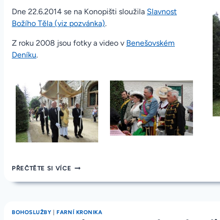
Dne 22.6.2014 se na Konopišti sloužila
Slavnost
Božího Těla (viz pozvánka)
.
Z roku 2008 jsou fotky a video v
Benešovském
Deníku
.
22.6.2014
PŘEČTĚTE SI VÍCE
FOTKY
ZE
SLAVNOSTI
BOŽÍHO
BOHOSLUŽBY
|
FARNÍ KRONIKA
TĚLA