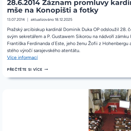
28.6.2014 Záznam promluvy kardi
NA
KONOPIŠTI
mše na Konopišti a fotky
13.07.2014
aktualizováno
18.12.2025
Pražský arcibiskup kardinál Dominik Duka OP odsloužil 28. 
svým sekretářem a P. Gustawem Sikorou na nádvoří zámku 
Františka Ferdinanda d´Este, jeho ženu Žofii z Hohenbergu a o
stého výročí sarajevského atentátu.
„28.6.2014
Více informací
Záznam
28.6.2014
PŘEČTĚTE SI VÍCE
promluvy
ZÁZNAM
kardinála
PROMLUVY
Dominika
KARDINÁLA
DOMINIKA
Duky
DUKY
z
Z
mše
MŠE
na
NA
KONOPIŠTI
Konopišti
A
a
FOTKY