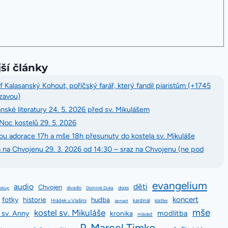
ší články
 Kalasanský Kohout, poříčský farář, který fandil piaristům (+1745
ázavou)
nské literatury 24. 5. 2026 před sv. Mikulášem
Noc kostelů 29. 5. 2026
udou adorace 17h a mše 18h přesunuty do kostela sv. Mikuláše
a na Chvojenu 29. 3. 2026 od 14:30 – sraz na Chvojenu (ne pod
evangelium
audio
děti
Chvojen
divadlo
dopis
iskup
Dominik Duka
koncert
fotky
historie
hudba
Hrádek u Vlašimi
kardinál
jarmark
klášter
mše
kostel sv. Mikuláše
 sv. Anny
modlitba
kronika
mládež
P. Marcel Timko