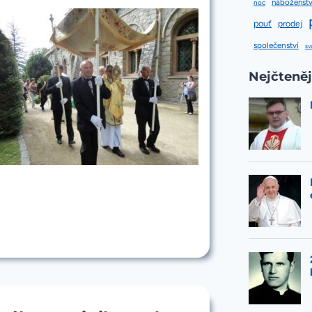
náboženstv
noc
pouť
prodej
společenství
sv
Nejčteněj