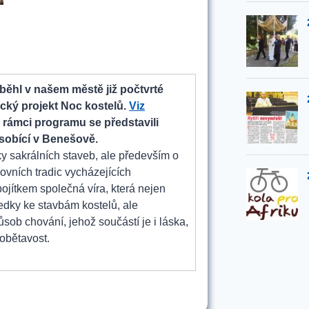
běhl v našem městě již počtvrté
ký projekt Noc kostelů.
Viz
V rámci programu se představili
sobící v Benešově.
y sakrálních staveb, ale především o
hovních tradic vycházejících
 pojítkem společná víra, která nejen
ředky ke stavbám kostelů, ale
sob chování, jehož součástí je i láska,
 obětavost.
14