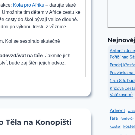
 akce:
Kola pro Afriku
– darujte staré
. Umožníte tím dětem v Africe cestu ke
že cesty do škol bývají velice dlouhé.
dmi po výkonu trestu z věznice
Nejnověj
 Kol se sesbíralo skutečně
Antonín Josef
 odevzdávat na faře.
Jakmile jich
Poříčí nad S
ví, bude zajištěn jejich odvoz.
Prodej křesťa
14
Pozvánka na 
1.5. i 8.5. b
Křížová cest
Vatěkovem)
Advent
Arcib
fara
farní dvůr
ho Těla na Konopišti
kostel
kostel