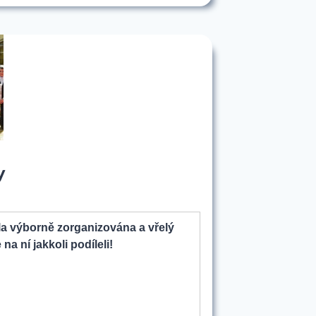
y
la výborně zorganizována a vřelý
na ní jakkoli podíleli!
14
í