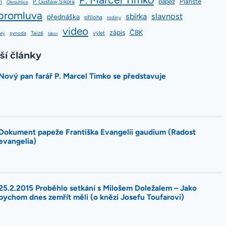
papež
Piaristé
í
P. Gustaw Sikora
Okrouhlice
promluva
slavnost
sbírka
přednáška
příloha
rodiny
video
zápis
ČBK
Taizé
výlet
synoda
atý
tábor
ší články