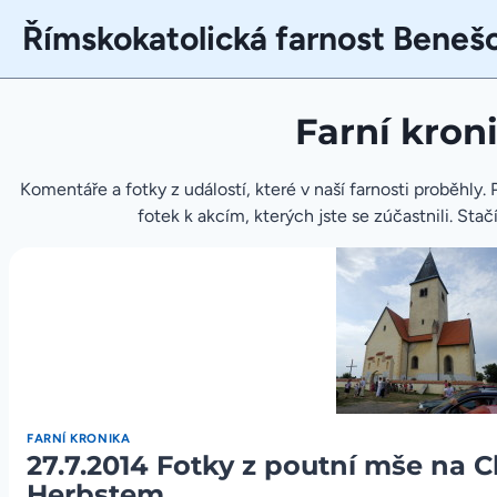
Přeskočit
Římskokatolická farnost Beneš
na
obsah
Farní kron
Komentáře a fotky z událostí, které v naší farnosti proběhly
fotek k akcím, kterých jste se zúčastnili. Sta
FARNÍ KRONIKA
27.7.2014 Fotky z poutní mše na 
Herbstem