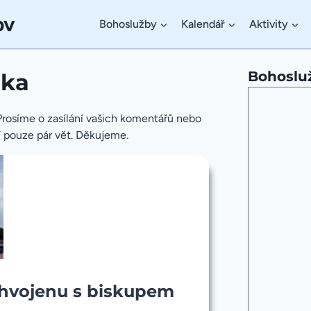
ov
Bohoslužby
Kalendář
Aktivity
Bohoslu
ika
. Prosíme o zasílání vašich komentářů nebo
čí pouze pár vět. Děkujeme.
Chvojenu s biskupem