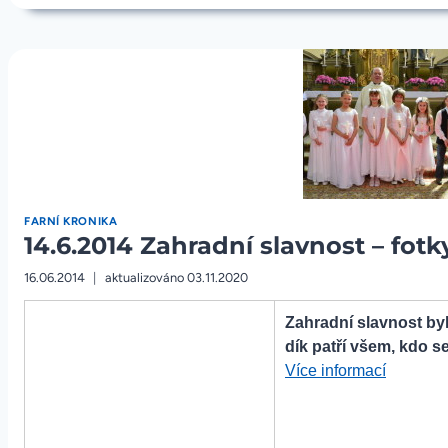
KOSTELŮ
fotky“
–
FOTKY
FARNÍ KRONIKA
14.6.2014 Zahradní slavnost – fotk
16.06.2014
aktualizováno
03.11.2020
Zahradní slavnost by
dík patří všem, kdo se 
„14.6.20
Více informací
Zahradn
slavnost
–