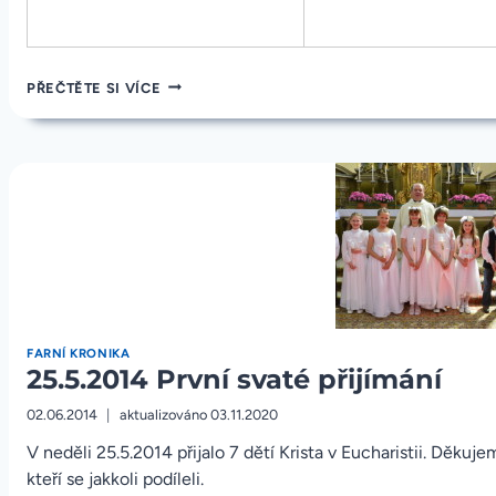
fotky“
14.6.2014
PŘEČTĚTE SI VÍCE
ZAHRADNÍ
SLAVNOST
–
FOTKY
FARNÍ KRONIKA
25.5.2014 První svaté přijímání
02.06.2014
aktualizováno
03.11.2020
V neděli 25.5.2014 přijalo 7 dětí Krista v Eucharistii. Děkuj
kteří se jakkoli podíleli.