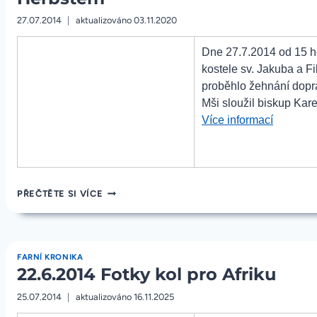
27.07.2014
aktualizováno
03.11.2020
Dne 27.7.2014 od 15 h
kostele sv. Jakuba a Fi
proběhlo žehnání dopr
Mši sloužil biskup Kare
„27.7.20
Více informací
Fotky
z
poutní
mše
27.7.2014
PŘEČTĚTE SI VÍCE
na
FOTKY
Z
Chvojen
POUTNÍ
s
MŠE
biskupe
FARNÍ KRONIKA
NA
22.6.2014 Fotky kol pro Afriku
CHVOJENU
Herbste
S
25.07.2014
aktualizováno
16.11.2025
BISKUPEM
HERBSTEM