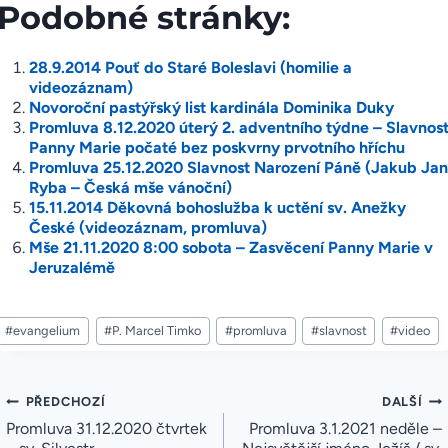
Podobné stránky:
28.9.2014 Pouť do Staré Boleslavi (homilie a
videozáznam)
Novoroční pastýřský list kardinála Dominika Duky
Promluva 8.12.2020 úterý 2. adventního týdne – Slavnos
Panny Marie počaté bez poskvrny prvotního hříchu
Promluva 25.12.2020 Slavnost Narození Páně (Jakub Jan
Ryba – Česká mše vánoční)
15.11.2014 Děkovná bohoslužba k uctění sv. Anežky
České (videozáznam, promluva)
Mše 21.11.2020 8:00 sobota – Zasvěcení Panny Marie v
Jeruzalémě
Štítky
#
evangelium
#
P. Marcel Timko
#
promluva
#
slavnost
#
video
příspěvků:
Navigace
PŘEDCHOZÍ
DALŠÍ
pro
Promluva 31.12.2020 čtvrtek
Promluva 3.1.2021 neděle –
příspěvek