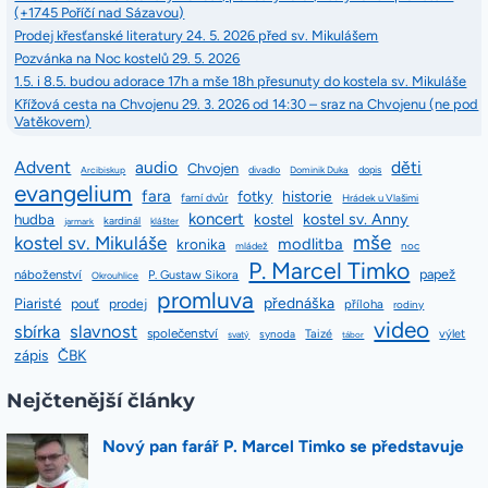
(+1745 Poříčí nad Sázavou)
Prodej křesťanské literatury 24. 5. 2026 před sv. Mikulášem
Pozvánka na Noc kostelů 29. 5. 2026
1.5. i 8.5. budou adorace 17h a mše 18h přesunuty do kostela sv. Mikuláše
Křížová cesta na Chvojenu 29. 3. 2026 od 14:30 – sraz na Chvojenu (ne pod
Vatěkovem)
Advent
audio
děti
Chvojen
divadlo
dopis
Arcibiskup
Dominik Duka
evangelium
fara
fotky
historie
farní dvůr
Hrádek u Vlašimi
koncert
kostel sv. Anny
hudba
kostel
kardinál
jarmark
klášter
mše
kostel sv. Mikuláše
modlitba
kronika
mládež
noc
P. Marcel Timko
papež
náboženství
P. Gustaw Sikora
Okrouhlice
promluva
přednáška
Piaristé
pouť
prodej
příloha
rodiny
video
slavnost
sbírka
společenství
Taizé
výlet
synoda
svatý
tábor
zápis
ČBK
Nejčtenější články