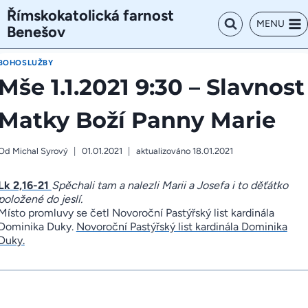
Přeskočit
Římskokatolická farnost
na
MENU
Benešov
obsah
BOHOSLUŽBY
Mše 1.1.2021 9:30 – Slavnost
Matky Boží Panny Marie
Od
Michal Syrový
01.01.2021
aktualizováno
18.01.2021
Lk 2,16-21
Spěchali tam a nalezli Marii a Josefa i to děťátko
položené do jeslí.
Místo promluvy se četl Novoroční Pastýřský list kardinála
Dominika Duky.
Novoroční Pastýřský list kardinála Dominika
Duky.