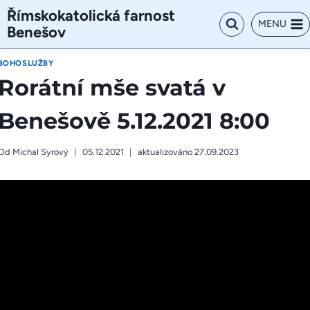
Přeskočit
Římskokatolická farnost
na
MENU
Benešov
obsah
BOHOSLUŽBY
Rorátní mše svatá v
Benešově 5.12.2021 8:00
Od
Michal Syrový
05.12.2021
aktualizováno
27.09.2023