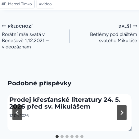
#
P. Marcel Timko
#
video
Navigace
PŘEDCHOZÍ
DALŠÍ
pro
Rorátní mše svatá v
Betlémy pod pláštěm
příspěvek
Benešově 1.12.2021 –
svatého Mikuláše
videozáznam
Podobné příspěvky
Prodej křesťanské literatury 24. 5.
2026 před sv. Mikulášem
17.05.2026