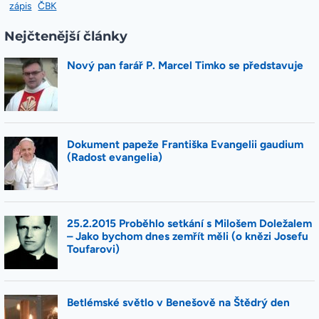
zápis
ČBK
Nejčtenější články