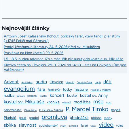
Nejnovější články
Antonín Josef Kalasanský Kohout, poříčský farář, který fandil piaristům
(+1745 Poříčí nad Sázavou)
Prodej křesťanské literatury 24. 5. 2026 před sv. Mikulášem
Pozvánka na Noc kostelů 29. 5. 2026
1.5. i 8.5. budou adorace 17h a mše 18h přesunuty do kostela sv. Mikuláše
Křížová cesta na Chvojenu 29. 3. 2026 od 14:30 – sraz na Chvojenu (ne pod
Vatěkovem)
Advent
audio
děti
Chvojen
divadlo
dopis
Arcibiskup
Dominik Duka
evangelium
fara
fotky
historie
farní dvůr
Hrádek u Vlašimi
koncert
kostel sv. Anny
hudba
kostel
kardinál
jarmark
klášter
mše
kostel sv. Mikuláše
modlitba
kronika
mládež
noc
P. Marcel Timko
papež
náboženství
P. Gustaw Sikora
Okrouhlice
promluva
přednáška
Piaristé
pouť
prodej
příloha
rodiny
video
slavnost
sbírka
společenství
Taizé
výlet
synoda
svatý
tábor