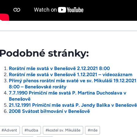
Podobné stránky:
Rorátní mše svatá v Benešově 2.12.2021 8:00
Rorátní mše svatá v Benešově 1.12.2021 – videozáznam
Přímý přenos rorátní mše svaté ve sv. Mikuláši 19.12.2021
8:00 – Benešovské roráty
7.7.1990 Primiční mše svatá P. Martina Duchoslava v
Benešově
21.12.1991 Primiční mše svatá P. Jendy Balíka v Benešově
2008 Svátost biřmování v Benešově
Štítky
#
Advent
#
hudba
#
kostel sv. Mikuláše
#
mše
příspěvků: