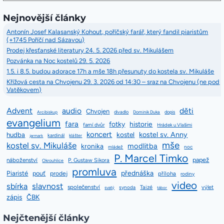
Nejnovější články
Antonín Josef Kalasanský Kohout, poříčský farář, který fandil piaristům
(+1745 Poříčí nad Sázavou)
Prodej křesťanské literatury 24. 5. 2026 před sv. Mikulášem
Pozvánka na Noc kostelů 29. 5. 2026
1.5. i 8.5. budou adorace 17h a mše 18h přesunuty do kostela sv. Mikuláše
Křížová cesta na Chvojenu 29. 3. 2026 od 14:30 – sraz na Chvojenu (ne pod
Vatěkovem)
Advent
audio
děti
Chvojen
divadlo
dopis
Arcibiskup
Dominik Duka
evangelium
fara
fotky
historie
farní dvůr
Hrádek u Vlašimi
koncert
kostel sv. Anny
hudba
kostel
kardinál
jarmark
klášter
mše
kostel sv. Mikuláše
modlitba
kronika
mládež
noc
P. Marcel Timko
papež
náboženství
P. Gustaw Sikora
Okrouhlice
promluva
přednáška
Piaristé
pouť
prodej
příloha
rodiny
video
slavnost
sbírka
společenství
Taizé
výlet
synoda
svatý
tábor
zápis
ČBK
Nejčtenější články